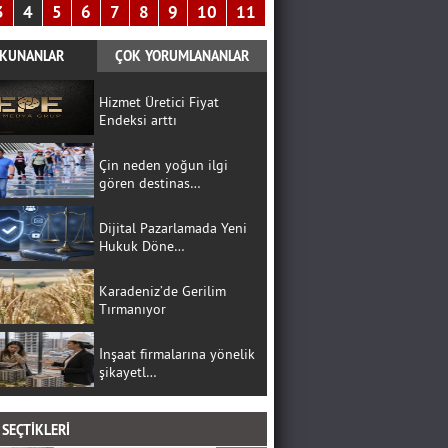
3
4
5
6
7
8
9
10
11
KUNANLAR
ÇOK YORUMLANANLAR
Hizmet Üretici Fiyat
Endeksi arttı
Çin neden yoğun ilgi
gören destinas…
Dijital Pazarlamada Yeni
Hukuk Döne…
Karadeniz’de Gerilim
Tırmanıyor
İnşaat firmalarına yönelik
şikayetl…
SEÇTİKLERİ