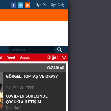
Üye Ol
Üye Girişi
Diğer
el
Yerel
Asayiş
YAZARLAR
GÖRGEL, TOPTAŞ VE OKAY?
F.ALPER GÜLTEPE
COVİD-19 SÜRECİNDE
ÇOCUKLA İLETİŞİM
Şule Hasıl