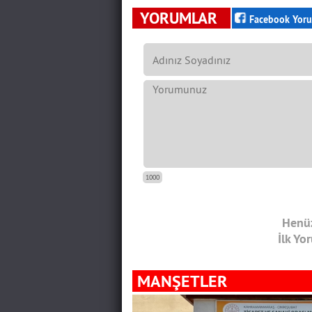
YORUMLAR
Facebook Yoru
1000
Henüz
İlk Yo
MANŞETLER