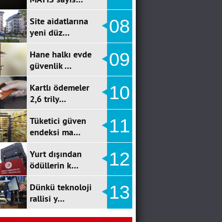
Site aidatlarına
08
yeni düz…
Hane halkı evde
09
güvenlik …
Kartlı ödemeler
10
2,6 trily…
Tüketici güven
11
endeksi ma…
Yurt dışından
12
ödüllerin k…
Dünkü teknoloji
13
rallisi y…