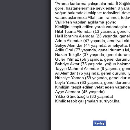
"Arama kurtarma çalışmalarında İl Sağlı
göre, hastanelerimize sevk edilen 9 yaralı
yoğun bakımdaki takip ve tedavileri dev
vatandaşlarımıza Allah'tan rahmet, tedavil
Valilik'ten yapılan açıklama şöyle:
Kimliğini tespit edilen yaralı vatandaşları
Hilal Tuana Alemdar (13 yaşında, genel
Halil İbrahim Alemdar (23 yaşında, genel
Adem Alemdar (47 yaşında, ameliyat old
Safiye Alemdar (44 yaşında, ameliyatta, 
Adile Oral (77 yaşında, genel durumu iyi
Nazan Tekgöz (37 yaşında, genel durumu 
Güler Yılmaz (56 yaşında, genel durumu 
Bahriye Aktar (75 yaşında, yoğun bakımd
Tayyip Mahmut Alemdar (9 yaşında, gene
Ali Alemdar (75 yaşında, genel durumu iy
Hüsniye Yaman (59 yaşında, genel durum
Leyla Yaman (63 yaşında, genel durumu i
Kimliğini tespit edilen vefat eden vatanda
Ayşe Alemdar (45 yaşında)
Yıldız Gündüzoğlu (33 yaşında)
Kimlik tespit çalışmaları sürüyor.iha