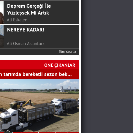
Deprem Gerçeği İle
Yüzleşsek Mi Artık
Ali Eskalen
NEREYE KADAR!
Ali Osman Aslantürk
Tüm Yazarlar
24 HAZİRAN’DAN SONRA
CHP…
ÖNE ÇIKANLAR
SERKAN ÜNAL
 tarımda bereketli sezon bek…
Mutluluk Sofrası...
Hakan Aydemir
YGS Öncesi Yapmanız
Gerekenler
Bekir Gözalan