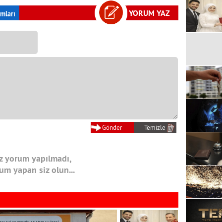
YORUM YAZ
mları
 yorum yapılmadı,
rum yapan siz olun...