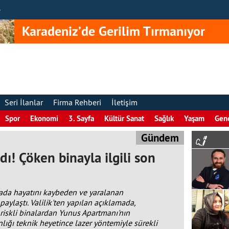
e
Karadeniz’de Gerilim Tırmanıyor
Seri İlanlar
Firma Rehberi
İletişim
Spor
Ekonomi
3. Sayfa
Kültür Sanat
Sağlık
Yaşam
Gen
Gündem
adı! Çöken binayla ilgili son
inada hayatını kaybeden ve yaralanan
aylaştı. Valilik'ten yapılan açıklamada,
 riskli binalardan Yunus Apartmanı'nın
ığı teknik heyetince lazer yöntemiyle sürekli