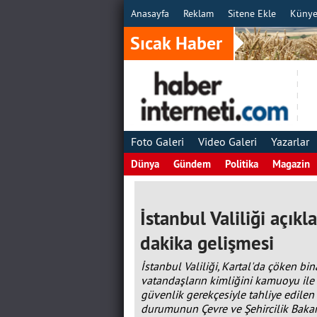
Anasayfa
Reklam
Sitene Ekle
Küny
Sıcak Haber
Foto Galeri
Video Galeri
Yazarlar
Dünya
Gündem
Politika
Magazin
İstanbul Valiliği açıkl
dakika gelişmesi
İstanbul Valiliği, Kartal'da çöken b
vatandaşların kimliğini kamuoyu ile p
güvenlik gerekçesiyle tahliye edilen
durumunun Çevre ve Şehircilik Bakanl