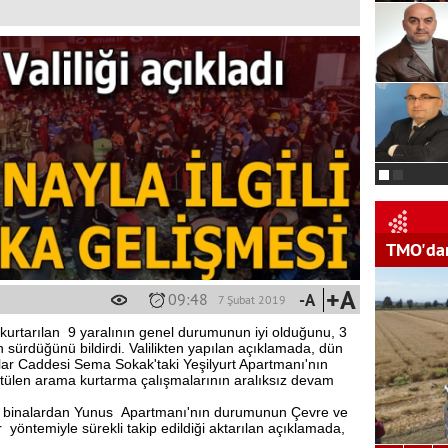
TMO'dan
+A
09:48
-A
7 Şubat 2019
n kurtarılan 9 yaralının genel durumunun iyi olduğunu, 3
 sürdüğünü bildirdi. Valilikten yapılan açıklamada, dün
lar Caddesi Sema Sokak'taki Yeşilyurt Apartmanı'nın
tülen arama kurtarma çalışmalarının aralıksız devam
skli binalardan Yunus Apartmanı'nın durumunun Çevre ve
r yöntemiyle sürekli takip edildiği aktarılan açıklamada,