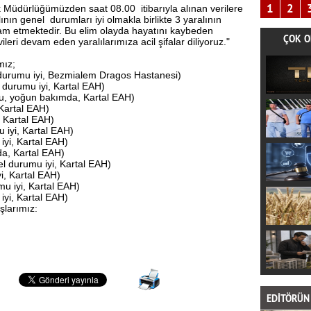
1
2
k Müdürlüğümüzden saat 08.00 itibarıyla alınan verilere
nın genel durumları iyi olmakla birlikte 3 yaralının
am etmektedir. Bu elim olayda hayatını kaybeden
ÇOK O
eri devam eden yaralılarımıza acil şifalar diliyoruz."
mız;
 durumu iyi, Bezmialem Dragos Hastanesi)
 durumu iyi, Kartal EAH)
u, yoğun bakımda, Kartal EAH)
Kartal EAH)
, Kartal EAH)
iyi, Kartal EAH)
iyi, Kartal EAH)
a, Kartal EAH)
l durumu iyi, Kartal EAH)
i, Kartal EAH)
u iyi, Kartal EAH)
yi, Kartal EAH)
şlarımız:
EDİTÖRÜN 