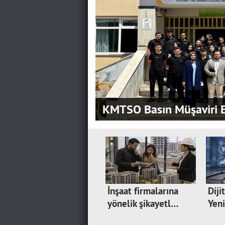
KMTSO Basın Müşaviri E
İnşaat firmalarına
Diji
yönelik şikayetl…
Yen