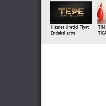
Hizmet Üretici Fiyat
TİM
Endeksi arttı
TİC
GL