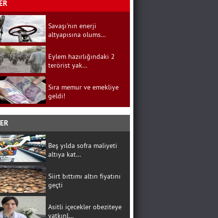
ER
Savaşı'nın enerji
altyapısına olums…
Eylem hazırlığındaki 2
terörist yak…
Sıra memur ve emekliye
geldi!
BER
Beş yılda sofra maliyeti
altıya kat…
Siirt bıttımı altın fiyatını
geçti
Asitli içecekler obeziteye
yatkınl…