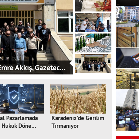
mre Akkış, Gazetec…
tal Pazarlamada
Karadeniz’de Gerilim
i Hukuk Döne…
Tırmanıyor