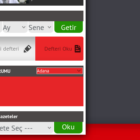
i defteri
Defteri Oku
RUMU
azeteler
Oku