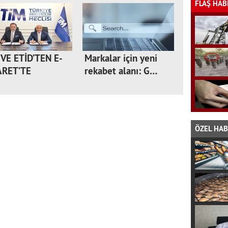
FLAŞ HAB
 VE ETİD’TEN E-
Markalar için yeni
ARET’TE
rekabet alanı: G…
OBAL…
ÖZEL HA