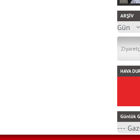
ARŞİV
Ziyaretç
HAVA DU
Günlük G