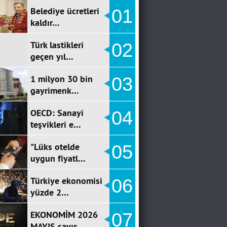
Belediye ücretleri
01
kaldır…
Türk lastikleri
02
geçen yıl…
1 milyon 30 bin
03
gayrimenk…
OECD: Sanayi
04
teşvikleri e…
"Lüks otelde
05
uygun fiyatl…
Türkiye ekonomisi
06
yüzde 2…
EKONOMİM 2026
07
MAYIS sayıs…