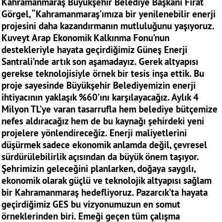
Kahramanmaraş Büyükşehir Belediye Başkanı Fırat
Görgel, “Kahramanmaraş’ımıza bir yenilenebilir enerji
projesini daha kazandırmanın mutluluğunu yaşıyoruz.
Kuveyt Arap Ekonomik Kalkınma Fonu’nun
destekleriyle hayata geçirdiğimiz Güneş Enerji
Santrali’nde artık son aşamadayız. Gerek altyapısı
gerekse teknolojisiyle örnek bir tesis inşa ettik. Bu
proje sayesinde Büyükşehir Belediyemizin enerji
ihtiyacının yaklaşık %60’ını karşılayacağız. Aylık 4
Milyon TL’ye varan tasarrufla hem belediye bütçemize
nefes aldıracağız hem de bu kaynağı şehirdeki yeni
projelere yönlendireceğiz. Enerji maliyetlerini
düşürmek sadece ekonomik anlamda değil, çevresel
sürdürülebilirlik açısından da büyük önem taşıyor.
Şehrimizin geleceğini planlarken, doğaya saygılı,
ekonomik olarak güçlü ve teknolojik altyapısı sağlam
bir Kahramanmaraş hedefliyoruz. Pazarcık’ta hayata
geçirdiğimiz GES bu vizyonumuzun en somut
örneklerinden biri. Emeği geçen tüm çalışma