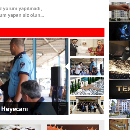
 yorum yapılmadı,
rum yapan siz olun...
 Heyecanı