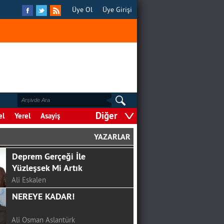
Üye Ol
Üye Girişi
Diğer
el
Yerel
Asayiş
YAZARLAR
GÖRGEL, TOPTAŞ VE OKAY?
F.ALPER GÜLTEPE
COVİD-19 SÜRECİNDE
ÇOCUKLA İLETİŞİM
Şule Hasıl