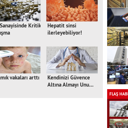
 Sanayisinde Kritik
Hepatit sinsi
uşma
ilerleyebiliyor!
mık vakaları arttı
Kendinizi Güvence
Altına Almayı Unu…
FLAŞ HAB