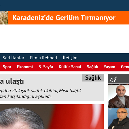
e
Karadeniz’de Gerilim Tırmanıyor
Seri İlanlar
Firma Rehberi
İletişim
Spor
Ekonomi
3. Sayfa
Kültür Sanat
Sağlık
Yaşam
Gen
Sağlık
a ulaştı
giden 20 kişilik sağlık ekibini, Mısır Sağlık
an karşılandığını açıkladı.