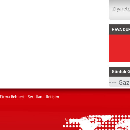
Ziyaretç
HAVA DU
Günlük G
Firma Rehberi
Seri İlan
İletişim