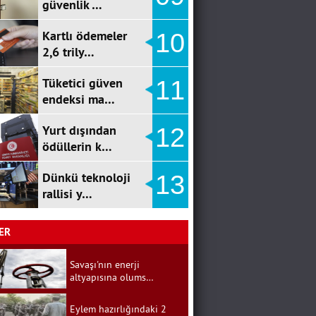
güvenlik …
Kartlı ödemeler
10
2,6 trily…
Tüketici güven
11
endeksi ma…
Yurt dışından
12
ödüllerin k…
Dünkü teknoloji
13
rallisi y…
ER
Savaşı'nın enerji
altyapısına olums…
Eylem hazırlığındaki 2