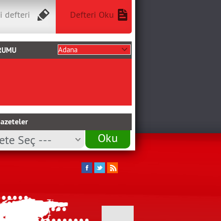
i defteri
Defteri Oku
RUMU
azeteler
Oku