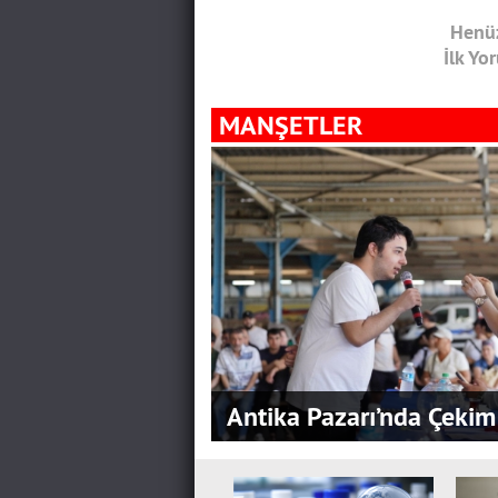
Henüz
İlk Yo
MANŞETLER
Antika Pazarı’nda Çekim