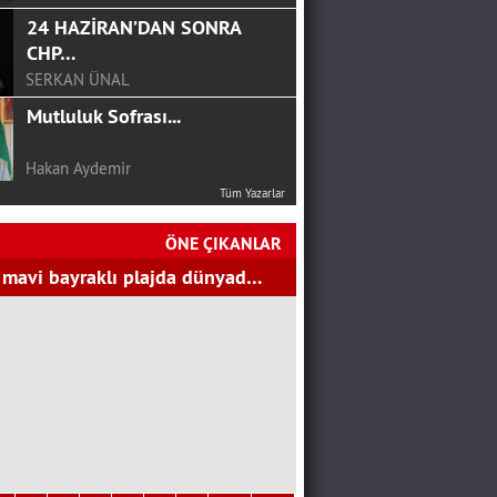
Deprem Gerçeği İle
Yüzleşsek Mi Artık
Ali Eskalen
NEREYE KADAR!
Ali Osman Aslantürk
Tüm Yazarlar
24 HAZİRAN’DAN SONRA
CHP…
ÖNE ÇIKANLAR
SERKAN ÜNAL
 mavi bayraklı plajda dünyad…
Mutluluk Sofrası...
Hakan Aydemir
YGS Öncesi Yapmanız
Gerekenler
Bekir Gözalan