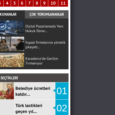
3
4
5
6
7
8
9
10
11
KUNANLAR
ÇOK YORUMLANANLAR
Dijital Pazarlamada Yeni
Hukuk Döne…
İnşaat firmalarına yönelik
şikayetl…
Karadeniz’de Gerilim
Tırmanıyor
SEÇTİKLERİ
Belediye ücretleri
01
kaldır…
Türk lastikleri
02
geçen yıl…