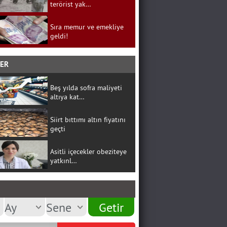
terörist yak…
Sıra memur ve emekliye
geldi!
BER
Beş yılda sofra maliyeti
altıya kat…
Siirt bıttımı altın fiyatını
geçti
Asitli içecekler obeziteye
yatkınl…