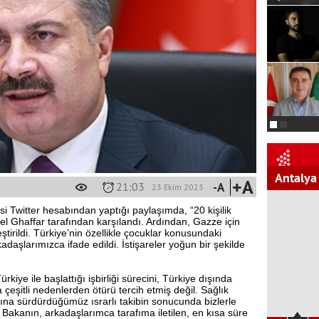
Antalya
+A
21:03
-A
23 Ekim 2023
i Twitter hesabından yaptığı paylaşımda, “20 kişilik
el Ghaffar tarafından karşılandı. Ardından, Gazze için
leştirildi. Türkiye’nin özellikle çocuklar konusundaki
daşlarımızca ifade edildi. İstişareler yoğun bir şekilde
ye ile başlattığı işbirliği sürecini, Türkiye dışında
 çeşitli nedenlerden ötürü tercih etmiş değil. Sağlık
ına sürdürdüğümüz ısrarlı takibin sonucunda bizlerle
ın Bakanın, arkadaşlarımca tarafıma iletilen, en kısa süre