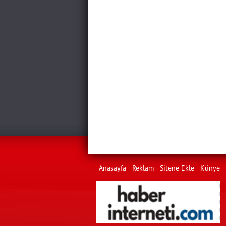
Anasayfa
Reklam
Sitene Ekle
Künye