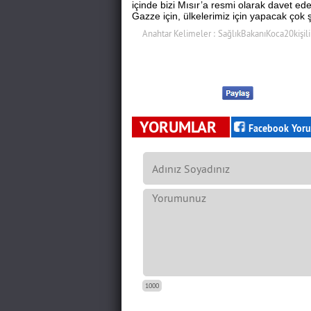
içinde bizi Mısır’a resmi olarak davet ed
Gazze için, ülkelerimiz için yapacak çok ş
Anahtar Kelimeler :
SağlıkBakanıKoca20kişilik
YORUMLAR
Facebook Yoru
1000