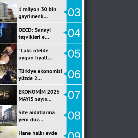
1 milyon 30 bin
03
gayrimenk…
OECD: Sanayi
04
teşvikleri e…
"Lüks otelde
05
uygun fiyatl…
Türkiye ekonomisi
06
yüzde 2…
EKONOMİM 2026
07
MAYIS sayıs…
Site aidatlarına
08
yeni düz…
Hane halkı evde
09