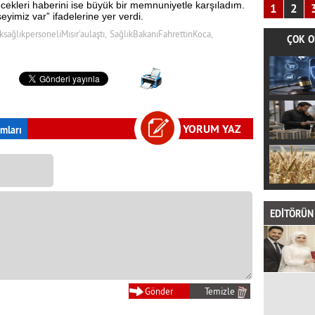
ecekleri haberini ise büyük bir memnuniyetle karşıladım.
1
2
eyimiz var” ifadelerine yer verdi.
sağlıkpersoneliMısır’aulaştı,
SağlıkBakanıFahrettinKoca,
ÇOK O
YORUM YAZ
mları
EDİTÖRÜN 