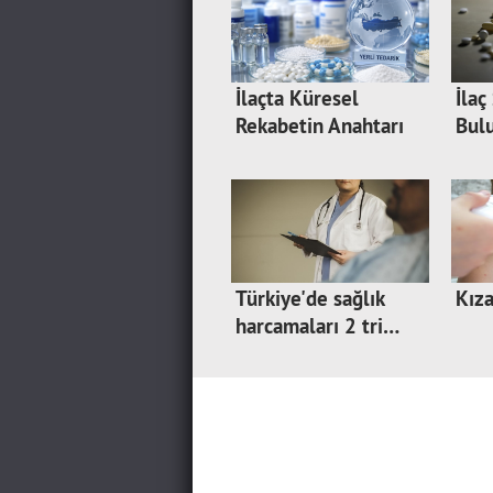
İlaçta Küresel
İlaç
Rekabetin Anahtarı
Bul
Y…
Türkiye'de sağlık
Kıza
harcamaları 2 tri…