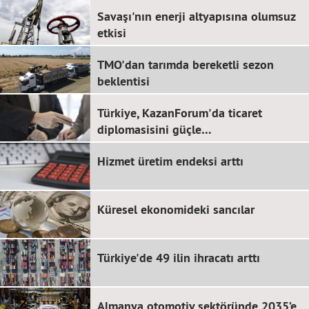
Savaşı'nın enerji altyapısına olumsuz
etkisi
TMO'dan tarımda bereketli sezon
beklentisi
Türkiye, KazanForum'da ticaret
diplomasisini güçle…
Hizmet üretim endeksi arttı
Küresel ekonomideki sancılar
Türkiye'de 49 ilin ihracatı arttı
Almanya otomotiv sektöründe 2035’e