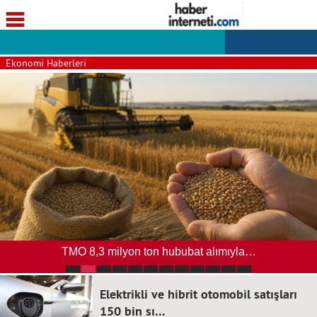
Ekonomi Haberleri
TMO 8,3 milyon ton hububat alımıyla…
Elektrikli ve hibrit otomobil satışları
150 bin sı…