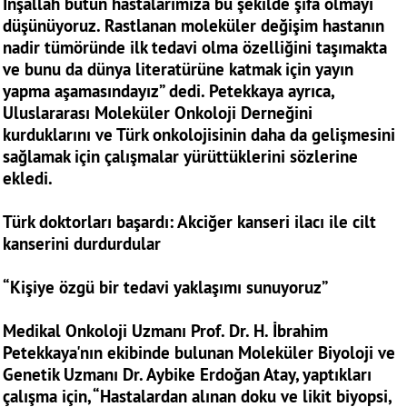
İnşallah bütün hastalarımıza bu şekilde şifa olmayı
düşünüyoruz. Rastlanan moleküler değişim hastanın
nadir tümöründe ilk tedavi olma özelliğini taşımakta
ve bunu da dünya literatürüne katmak için yayın
yapma aşamasındayız” dedi. Petekkaya ayrıca,
Uluslararası Moleküler Onkoloji Derneğini
kurduklarını ve Türk onkolojisinin daha da gelişmesini
sağlamak için çalışmalar yürüttüklerini sözlerine
ekledi.
Türk doktorları başardı: Akciğer kanseri ilacı ile cilt
kanserini durdurdular
“Kişiye özgü bir tedavi yaklaşımı sunuyoruz”
Medikal Onkoloji Uzmanı Prof. Dr. H. İbrahim
Petekkaya'nın ekibinde bulunan Moleküler Biyoloji ve
Genetik Uzmanı Dr. Aybike Erdoğan Atay, yaptıkları
çalışma için, “Hastalardan alınan doku ve likit biyopsi,