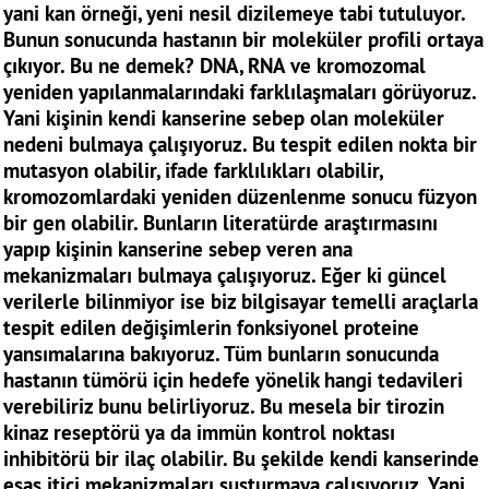
yani kan örneği, yeni nesil dizilemeye tabi tutuluyor.
Bunun sonucunda hastanın bir moleküler profili ortaya
çıkıyor. Bu ne demek? DNA, RNA ve kromozomal
yeniden yapılanmalarındaki farklılaşmaları görüyoruz.
Yani kişinin kendi kanserine sebep olan moleküler
nedeni bulmaya çalışıyoruz. Bu tespit edilen nokta bir
mutasyon olabilir, ifade farklılıkları olabilir,
kromozomlardaki yeniden düzenlenme sonucu füzyon
bir gen olabilir. Bunların literatürde araştırmasını
yapıp kişinin kanserine sebep veren ana
mekanizmaları bulmaya çalışıyoruz. Eğer ki güncel
verilerle bilinmiyor ise biz bilgisayar temelli araçlarla
tespit edilen değişimlerin fonksiyonel proteine
yansımalarına bakıyoruz. Tüm bunların sonucunda
hastanın tümörü için hedefe yönelik hangi tedavileri
verebiliriz bunu belirliyoruz. Bu mesela bir tirozin
kinaz reseptörü ya da immün kontrol noktası
inhibitörü bir ilaç olabilir. Bu şekilde kendi kanserinde
esas itici mekanizmaları susturmaya çalışıyoruz. Yani