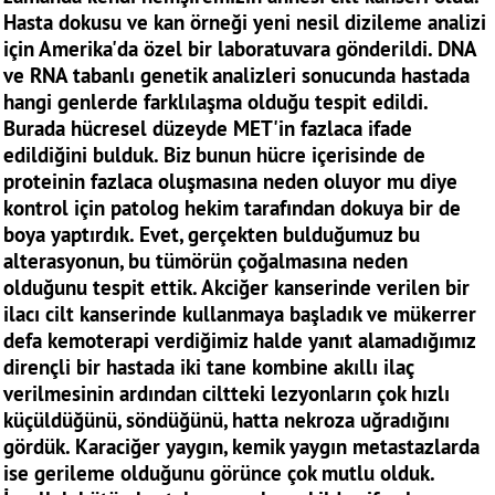
Hasta dokusu ve kan örneği yeni nesil dizileme analizi
için Amerika'da özel bir laboratuvara gönderildi. DNA
ve RNA tabanlı genetik analizleri sonucunda hastada
hangi genlerde farklılaşma olduğu tespit edildi.
Burada hücresel düzeyde MET'in fazlaca ifade
edildiğini bulduk. Biz bunun hücre içerisinde de
proteinin fazlaca oluşmasına neden oluyor mu diye
kontrol için patolog hekim tarafından dokuya bir de
boya yaptırdık. Evet, gerçekten bulduğumuz bu
alterasyonun, bu tümörün çoğalmasına neden
olduğunu tespit ettik. Akciğer kanserinde verilen bir
ilacı cilt kanserinde kullanmaya başladık ve mükerrer
defa kemoterapi verdiğimiz halde yanıt alamadığımız
dirençli bir hastada iki tane kombine akıllı ilaç
verilmesinin ardından ciltteki lezyonların çok hızlı
küçüldüğünü, söndüğünü, hatta nekroza uğradığını
gördük. Karaciğer yaygın, kemik yaygın metastazlarda
ise gerileme olduğunu görünce çok mutlu olduk.