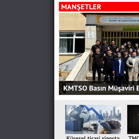
MANŞETLER
KMTSO Basın Müşaviri E
Küresel ticari sigorta
TMO