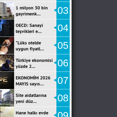
1 milyon 30 bin
03
gayrimenk…
OECD: Sanayi
04
teşvikleri e…
"Lüks otelde
05
uygun fiyatl…
Türkiye ekonomisi
06
yüzde 2…
EKONOMİM 2026
07
MAYIS sayıs…
Site aidatlarına
08
yeni düz…
Hane halkı evde
09