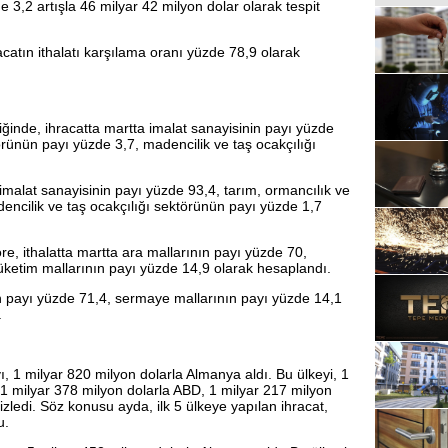
e 3,2 artışla 46 milyar 42 milyon dolar olarak tespit
acatın ithalatı karşılama oranı yüzde 78,9 olarak
ğinde, ihracatta martta imalat sanayisinin payı yüzde
törünün payı yüzde 3,7, madencilik ve taş ocakçılığı
imalat sanayisinin payı yüzde 93,4, tarım, ormancılık ve
encilik ve taş ocakçılığı sektörünün payı yüzde 1,7
e, ithalatta martta ara mallarının payı yüzde 70,
üketim mallarının payı yüzde 14,9 olarak hesaplandı.
ının payı yüzde 71,4, sermaye mallarının payı yüzde 14,1
.
yı, 1 milyar 820 milyon dolarla Almanya aldı. Bu ülkeyi, 1
, 1 milyar 378 milyon dolarla ABD, 1 milyar 217 milyon
izledi. Söz konusu ayda, ilk 5 ülkeye yapılan ihracat,
u.