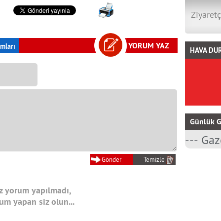
Ziyaretç
YORUM YAZ
mları
HAVA DU
Günlük G
 yorum yapılmadı,
rum yapan siz olun...