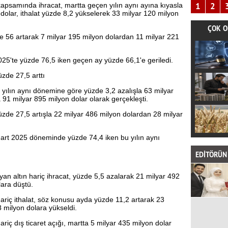
1
2
apsamında ihracat, martta geçen yılın aynı ayına kıyasla
dolar, ithalat yüzde 8,2 yükselerek 33 milyar 120 milyon
ÇOK O
zde 56 artarak 7 milyar 195 milyon dolardan 11 milyar 221
2025'te yüzde 76,5 iken geçen ay yüzde 66,1'e geriledi.
zde 27,5 arttı
yılın aynı dönemine göre yüzde 3,2 azalışla 63 milyar
a 91 milyar 895 milyon dolar olarak gerçekleşti.
zde 27,5 artışla 22 milyar 486 milyon dolardan 28 milyar
Mart 2025 döneminde yüzde 74,4 iken bu yılın aynı
EDİTÖRÜN 
an altın hariç ihracat, yüzde 5,5 azalarak 21 milyar 492
ara düştü.
hariç ithalat, söz konusu ayda yüzde 11,2 artarak 23
 milyon dolara yükseldi.
ariç dış ticaret açığı, martta 5 milyar 435 milyon dolar