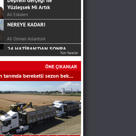
Deprem Gerçeği İle
Yüzleşsek Mi Artık
Ali Eskalen
NEREYE KADAR!
Ali Osman Aslantürk
Tüm Yazarlar
24 HAZİRAN’DAN SONRA
CHP…
ÖNE ÇIKANLAR
SERKAN ÜNAL
 tarımda bereketli sezon bek…
Mutluluk Sofrası...
Hakan Aydemir
YGS Öncesi Yapmanız
Gerekenler
Bekir Gözalan