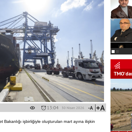
TMO'dan
+A
13:04
-A
30 Nisan 2026
 Bakanlığı işbirliğiyle oluşturulan mart ayına ilişkin