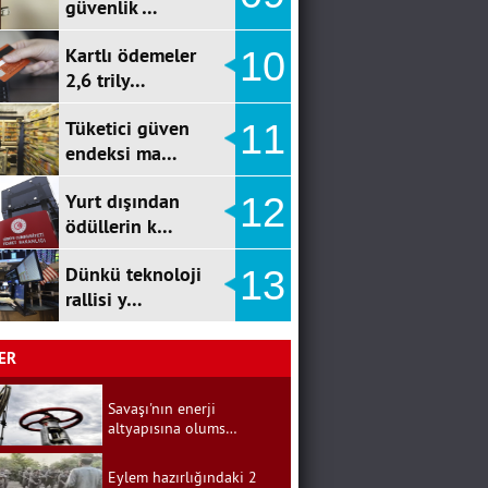
güvenlik …
Kartlı ödemeler
10
2,6 trily…
Tüketici güven
11
endeksi ma…
Yurt dışından
12
ödüllerin k…
Dünkü teknoloji
13
rallisi y…
ER
Savaşı'nın enerji
altyapısına olums…
Eylem hazırlığındaki 2