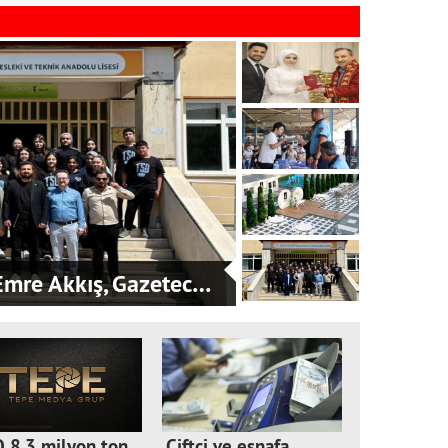
mre Akkış, Gazetec…
 8,3 milyon ton
Çiftçi ve esnafa