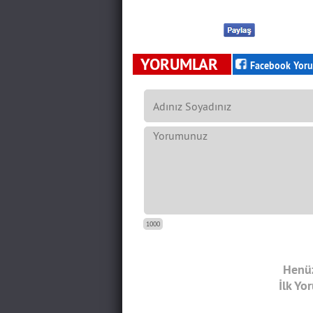
YORUMLAR
Facebook Yoru
1000
Henüz
İlk Yo