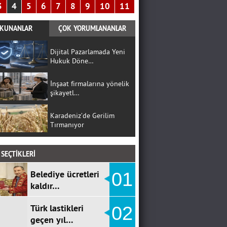
3
4
5
6
7
8
9
10
11
KUNANLAR
ÇOK YORUMLANANLAR
Dijital Pazarlamada Yeni
Hukuk Döne…
İnşaat firmalarına yönelik
şikayetl…
Karadeniz’de Gerilim
Tırmanıyor
SEÇTİKLERİ
Belediye ücretleri
01
kaldır…
Türk lastikleri
02
geçen yıl…