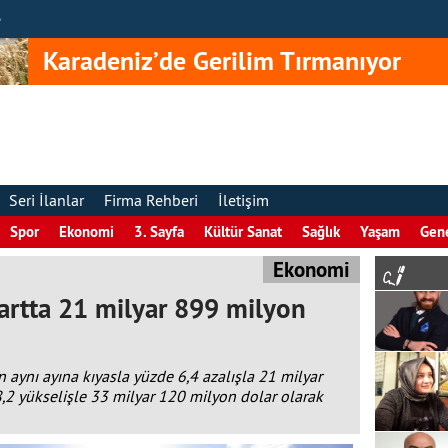
e
Karadeniz’de Gerilim Tırmanıyor
Seri İlanlar
Firma Rehberi
İletişim
Spor
Ekonomi
3. Sayfa
Kültür Sanat
Sağlık
Yaşam
Gen
Ekonomi
martta 21 milyar 899 milyon
ın aynı ayına kıyasla yüzde 6,4 azalışla 21 milyar
8,2 yükselişle 33 milyar 120 milyon dolar olarak