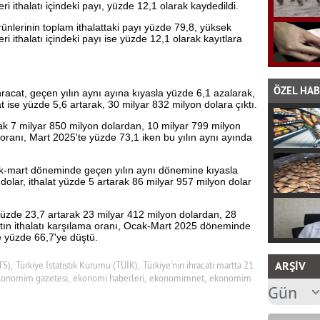
eri ithalatı içindeki payı, yüzde 12,1 olarak kaydedildi.
nlerinin toplam ithalattaki payı yüzde 79,8, yüksek
eri ithalatı içindeki payı ise yüzde 12,1 olarak kayıtlara
ÖZEL HA
hracat, geçen yılın aynı ayına kıyasla yüzde 6,1 azalarak,
at ise yüzde 5,6 artarak, 30 milyar 832 milyon dolara çıktı.
rak 7 milyar 850 milyon dolardan, 10 milyar 799 milyon
a oranı, Mart 2025'te yüzde 73,1 iken bu yılın aynı ayında
cak-mart döneminde geçen yılın aynı dönemine kıyasla
olar, ithalat yüzde 5 artarak 86 milyar 957 milyon dolar
yüzde 23,7 artarak 23 milyar 412 milyon dolardan, 28
atın ithalatı karşılama oranı, Ocak-Mart 2025 döneminde
e yüzde 66,7'ye düştü.
ARŞİV
TS),
Türkiye İstatistik Kurumu (TÜİK),
Türkiye'nin ihracatı martta 21
onomim gazetesi,
ekonomi haberleri,
ekonomimnet,
ekonomim