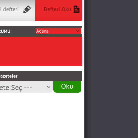
i defteri
Defteri Oku
RUMU
azeteler
Oku