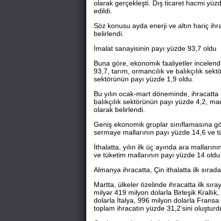
olarak gerçekleşti. Dış ticaret hacmi yüzd
edildi.
Söz konusu ayda enerji ve altın hariç ihr
belirlendi.
İmalat sanayisinin payı yüzde 93,7 oldu
Buna göre, ekonomik faaliyetler incelendi
93,7, tarım, ormancılık ve balıkçılık sek
sektörünün payı yüzde 1,9 oldu.
Bu yılın ocak-mart döneminde, ihracatta 
balıkçılık sektörünün payı yüzde 4,2, mad
olarak belirlendi.
Geniş ekonomik gruplar sınıflamasına gör
sermaye mallarının payı yüzde 14,6 ve t
İthalatta, yılın ilk üç ayında ara mallar
ve tüketim mallarının payı yüzde 14 oldu
Almanya ihracatta, Çin ithalatta ilk sırada
Martta, ülkeler özelinde ihracatta ilk sıra
milyar 419 milyon dolarla Birleşik Krallık
dolarla İtalya, 996 milyon dolarla Fransa 
toplam ihracatın yüzde 31,2'sini oluşturd