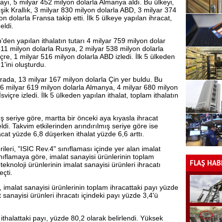
yı, 5 milyar 452 milyon dolarla Almanya aldı. Bu ülkeyi,
eşik Krallık, 3 milyar 830 milyon dolarla ABD, 3 milyar 374
n dolarla Fransa takip etti. İlk 5 ülkeye yapılan ihracat,
eldi.
in'den yapılan ithalatın tutarı 4 milyar 759 milyon dolar
511 milyon dolarla Rusya, 2 milyar 538 milyon dolarla
çre, 1 milyar 516 milyon dolarla ABD izledi. İlk 5 ülkeden
1'ini oluşturdu.
rada, 13 milyar 167 milyon dolarla Çin yer buldu. Bu
 6 milyar 619 milyon dolarla Almanya, 4 milyar 680 milyon
viçre izledi. İlk 5 ülkeden yapılan ithalat, toplam ithalatın
ş seriye göre, martta bir önceki aya kıyasla ihracat
di. Takvim etkilerinden arındırılmış seriye göre ise
acat yüzde 6,8 düşerken ithalat yüzde 6,6 arttı.
ileri, "ISIC Rev.4" sınıflaması içinde yer alan imalat
ınıflamaya göre, imalat sanayisi ürünlerinin toplam
FLAŞ HAB
eknoloji ürünlerinin imalat sanayisi ürünleri ihracatı
eçti.
malat sanayisi ürünlerinin toplam ihracattaki payı yüzde
 sanayisi ürünleri ihracatı içindeki payı yüzde 3,4'ü
ithalattaki payı, yüzde 80,2 olarak belirlendi. Yüksek