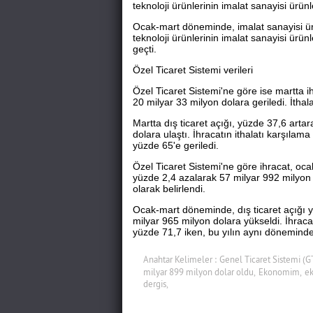
teknoloji ürünlerinin imalat sanayisi ürünl
Ocak-mart döneminde, imalat sanayisi ürü
teknoloji ürünlerinin imalat sanayisi ürünl
geçti.
Özel Ticaret Sistemi verileri
Özel Ticaret Sistemi'ne göre ise martta i
20 milyar 33 milyon dolara geriledi. İthal
Martta dış ticaret açığı, yüzde 37,6 arta
dolara ulaştı. İhracatın ithalatı karşılam
yüzde 65'e geriledi.
Özel Ticaret Sistemi'ne göre ihracat, o
yüzde 2,4 azalarak 57 milyar 992 milyon d
olarak belirlendi.
Ocak-mart döneminde, dış ticaret açığı 
milyar 965 milyon dolara yükseldi. İhrac
yüzde 71,7 iken, bu yılın aynı dönemind
Anahtar Kelimeler :
Genel Ticaret Sistemi (G
milyar 899 milyon dolar oldu,
Ekonomim,
ek
dergis,