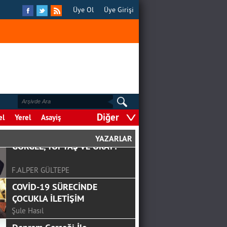
Üye Ol
Üye Girişi
Diğer
el
Yerel
Asayiş
YAZARLAR
GÖRGEL, TOPTAŞ VE OKAY?
F.ALPER GÜLTEPE
COVİD-19 SÜRECİNDE
ÇOCUKLA İLETİŞİM
Şule Hasıl