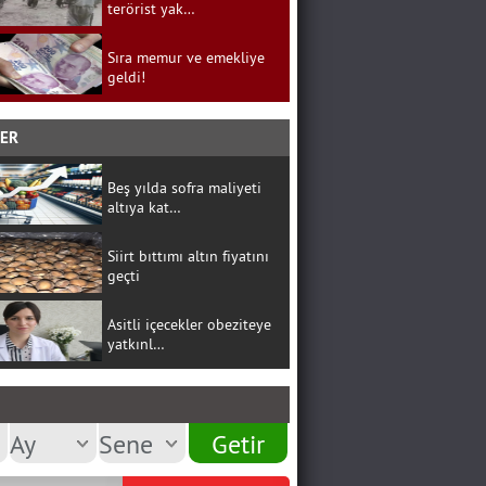
terörist yak…
Sıra memur ve emekliye
geldi!
BER
Beş yılda sofra maliyeti
altıya kat…
Siirt bıttımı altın fiyatını
geçti
Asitli içecekler obeziteye
yatkınl…