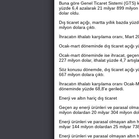
Buna göre Genel Ticaret Sistemi (GTS) k
yüzde 6,4 azalarak 21 milyar 899 milyon 
dolar oldu.
Dış ticaret açığı, martta yıllık bazda yü
milyon dolara çıktı.
İhracatın ithalatı karşılama oranı, Mart 
Ocak-mart döneminde dış ticaret açığı yü
Ocak-mart döneminde ise ihracat, geçen 
227 milyon dolar, ithalat yüzde 4,7 artışl
Söz konusu dönemde, dış ticaret açığı yü
667 milyon dolara çıktı.
İhracatın ithalatı karşılama oranı Ocak-
döneminde yüzde 68,8'e geriledi.
Enerji ve altın hariç dış ticaret
Geçen ay enerji ürünleri ve parasal olmay
milyon dolardan 20 milyar 304 milyon dol
Enerji ürünleri ve parasal olmayan altın 
milyar 144 milyon dolardan 25 milyar 738
Enerji ürünleri ve parasal olmayan altın h