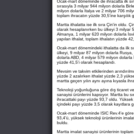
Ocak-mart döneminde de ihracatta ilk sıra
sırasıyla 3 milyar 944 milyon dolarla Birl
milyon dolarla İtalya ve 2 milyar 706 milyo
toplam ihracatın yüzde 30,5'ine karşılık g
Martta ithalatta ise ilk sıra Çin'in oldu. Ç
olarak hesaplanırken bu ülkeyi 3 milyar 
Almanya, 1 milyar 620 milyon dolarla İsvi
yapılan ithalat, toplam ithalatın yüzde 42,
Ocak-mart dönemindeki ithalatta da ilk sı
ülkeyi, 9 milyar 87 milyon dolarla Rusya,
dolarla ABD, 4 milyar 579 milyon dolarla İs
yüzde 41,5'i olarak hesaplandı.
Mevsim ve takvim etkilerinden arındırılmı
yüzde 2 azalırken ithalat yüzde 2,3 yüksel
martta geçen yılın aynı ayına kıyasla ihr
Teknoloji yoğunluğuna göre dış ticaret ver
sanayisi ürünlerini kapsıyor. Martta bu s
ihracattaki payı yüzde 93,7 oldu. Yüksek t
içindeki payı yüzde 3,5 olarak kayıtlara g
Ocak-mart döneminde ISIC Rev.4'e göre, i
93,4'ü, yüksek teknoloji ürünlerinin imalat
buldu.
Martta imalat sanayisi ürünlerinin toplam 