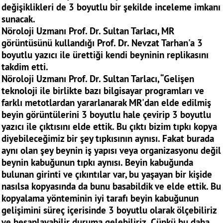
değişiklikleri de 3 boyutlu bir şekilde inceleme imkanı
sunacak.
Nöroloji Uzmanı Prof. Dr. Sultan Tarlacı, MR
görüntüsünü kullandığı Prof. Dr. Nevzat Tarhan'a 3
boyutlu yazıcı ile ürettiği kendi beyninin replikasını
takdim etti.
Nöroloji Uzmanı Prof. Dr. Sultan Tarlacı, “Gelişen
teknoloji ile birlikte bazı bilgisayar programları ve
farklı metotlardan yararlanarak MR'dan elde edilmiş
beyin görüntülerini 3 boyutlu hale çevirip 3 boyutlu
yazıcı ile çıktısını elde ettik. Bu çıktı bizim tıpkı kopya
diyebileceğimiz bir şey tıpkısının aynısı. Fakat burada
aynı olan şey beynin iş yapısı veya organizasyonu değil
beynin kabuğunun tıpkı aynısı. Beyin kabuğunda
bulunan girinti ve çıkıntılar var, bu yaşayan bir kişide
nasılsa kopyasında da bunu basabildik ve elde ettik. Bu
kopyalama yönteminin iyi tarafı beyin kabuğunun
gelişimini süreç içerisinde 3 boyutlu olarak ölçebiliriz
ve hesaplayabilir duruma gelebiliriz. Çünkü bu daha