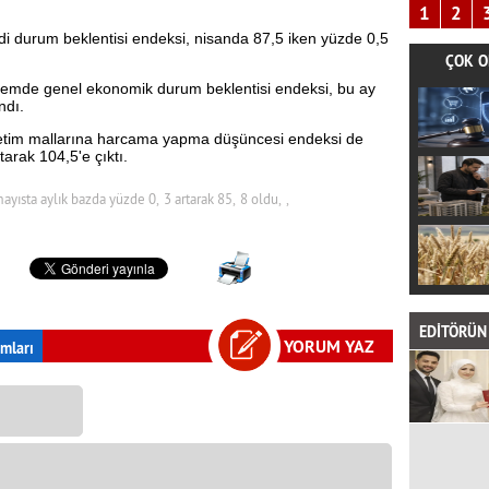
1
2
 durum beklentisi endeksi, nisanda 87,5 iken yüzde 0,5
ÇOK O
nemde genel ekonomik durum beklentisi endeksi, bu ay
ndı.
etim mallarına harcama yapma düşüncesi endeksi de
arak 104,5'e çıktı.
ayısta aylık bazda yüzde 0,
3 artarak 85,
8 oldu,
,
EDİTÖRÜN 
YORUM YAZ
mları