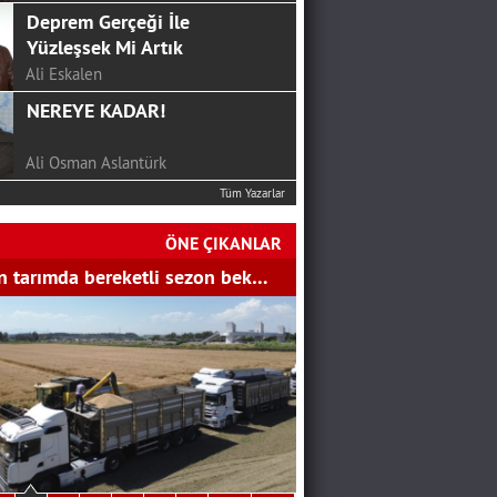
Deprem Gerçeği İle
Yüzleşsek Mi Artık
Ali Eskalen
NEREYE KADAR!
Ali Osman Aslantürk
Tüm Yazarlar
24 HAZİRAN’DAN SONRA
CHP…
ÖNE ÇIKANLAR
SERKAN ÜNAL
 tarımda bereketli sezon bek…
Mutluluk Sofrası...
Hakan Aydemir
YGS Öncesi Yapmanız
Gerekenler
Bekir Gözalan