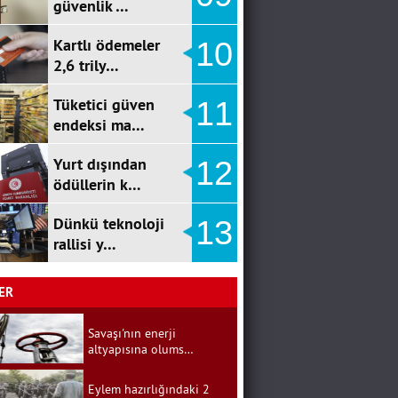
güvenlik …
Kartlı ödemeler
10
2,6 trily…
Tüketici güven
11
endeksi ma…
Yurt dışından
12
ödüllerin k…
Dünkü teknoloji
13
rallisi y…
ER
Savaşı'nın enerji
altyapısına olums…
Eylem hazırlığındaki 2