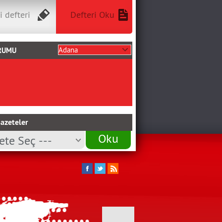
i defteri
Defteri Oku
RUMU
azeteler
Oku