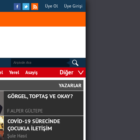
Üye Ol
Üye Girişi
Diğer
el
Yerel
Asayiş
YAZARLAR
GÖRGEL, TOPTAŞ VE OKAY?
F.ALPER GÜLTEPE
COVİD-19 SÜRECİNDE
ÇOCUKLA İLETİŞİM
Şule Hasıl