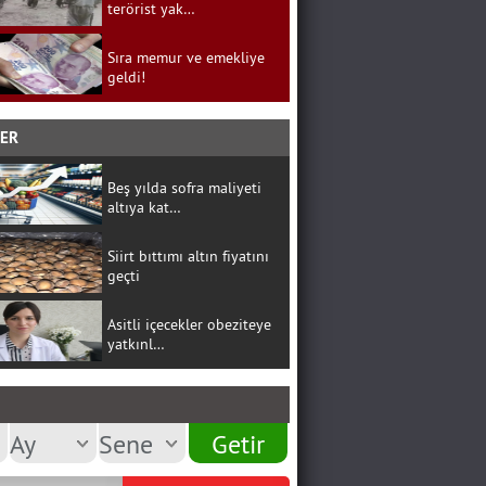
terörist yak…
Sıra memur ve emekliye
geldi!
BER
Beş yılda sofra maliyeti
altıya kat…
Siirt bıttımı altın fiyatını
geçti
Asitli içecekler obeziteye
yatkınl…