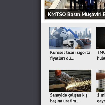
KMTSO Basın Müşaviri E
Küresel ticari sigorta
TMO
fiyatları dü…
hub
Sanayide çalışan kişi
1 mi
başına üretim…
gayr