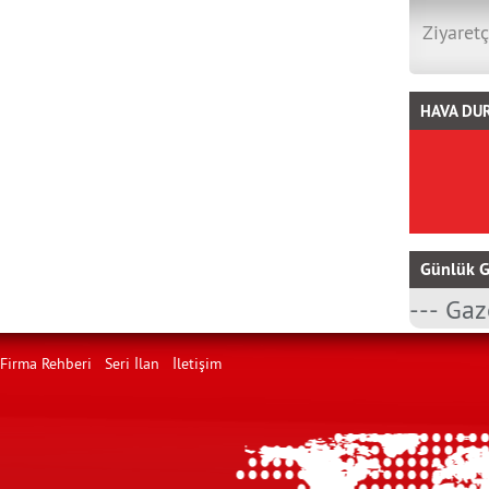
Ziyaretç
HAVA DU
Günlük G
Firma Rehberi
Seri İlan
İletişim