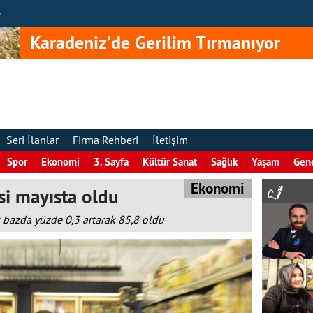
e
Karadeniz’de Gerilim Tırmanıyor
Seri İlanlar
Firma Rehberi
İletişim
Spor
Ekonomi
3. Sayfa
Kültür Sanat
Sağlık
Yaşam
Gen
Ekonomi
si mayısta oldu
 bazda yüzde 0,3 artarak 85,8 oldu