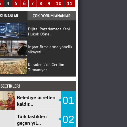
3
4
5
6
7
8
9
10
11
KUNANLAR
ÇOK YORUMLANANLAR
Dijital Pazarlamada Yeni
Hukuk Döne…
İnşaat firmalarına yönelik
şikayetl…
Karadeniz’de Gerilim
Tırmanıyor
SEÇTİKLERİ
Belediye ücretleri
01
kaldır…
Türk lastikleri
02
geçen yıl…