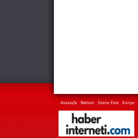
Anasayfa
Reklam
Sitene Ekle
Künye