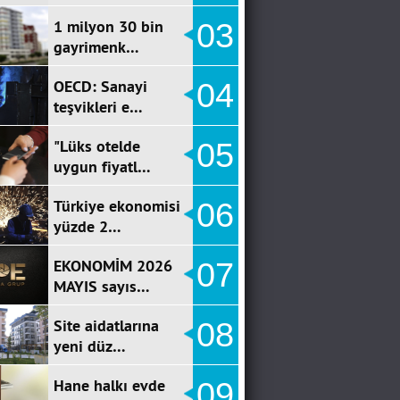
1 milyon 30 bin
03
gayrimenk…
OECD: Sanayi
04
teşvikleri e…
"Lüks otelde
05
uygun fiyatl…
Türkiye ekonomisi
06
yüzde 2…
EKONOMİM 2026
07
MAYIS sayıs…
Site aidatlarına
08
yeni düz…
Hane halkı evde
09