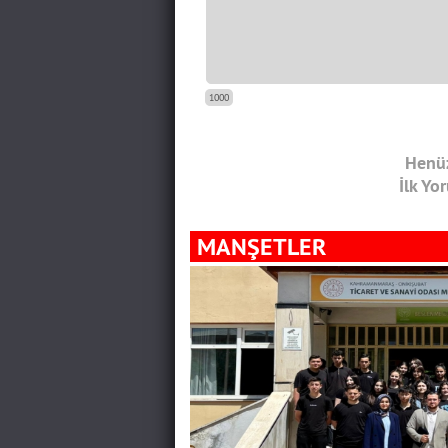
1000
Henüz
İlk Yo
MANŞETLER