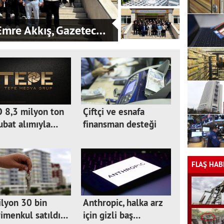
mre Akkış, Gazetec…
 8,3 milyon ton
Çiftçi ve esnafa
ubat alımıyla…
finansman desteği
FLAŞ HAB
lyon 30 bin
Anthropic, halka arz
imenkul satıldı…
için gizli baş…