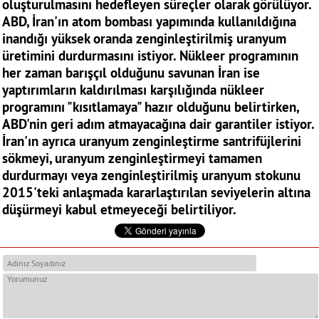
oluşturulmasını hedefleyen süreçler olarak görülüyor.
ABD, İran'ın atom bombası yapımında kullanıldığına
inandığı yüksek oranda zenginleştirilmiş uranyum
üretimini durdurmasını istiyor. Nükleer programının
her zaman barışçıl olduğunu savunan İran ise
yaptırımların kaldırılması karşılığında nükleer
programını "kısıtlamaya" hazır olduğunu belirtirken,
ABD'nin geri adım atmayacağına dair garantiler istiyor.
İran'ın ayrıca uranyum zenginleştirme santrifüjlerini
sökmeyi, uranyum zenginleştirmeyi tamamen
durdurmayı veya zenginleştirilmiş uranyum stokunu
2015'teki anlaşmada kararlaştırılan seviyelerin altına
düşürmeyi kabul etmeyeceği belirtiliyor.