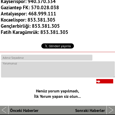
Kayserispor: 940.370.334
Gaziantep FK: 570.028.038
Antalyaspor: 468.999.111
Kocaelispor: 853.381.305
Gençlerbirliği: 853.381.305
Fatih Karagümrük: 853.381.305
Henüz yorum yapılmadı,
İlk Yorum yapan siz olun...
Önceki Haberler
Sonraki Haberler