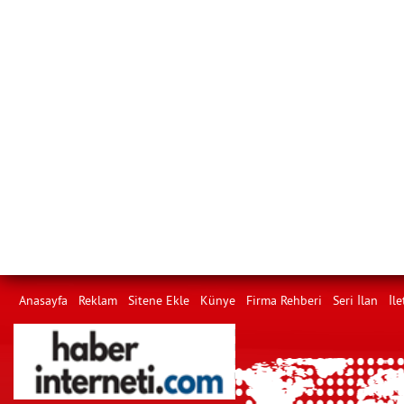
Anasayfa
Reklam
Sitene Ekle
Künye
Firma Rehberi
Seri İlan
İle