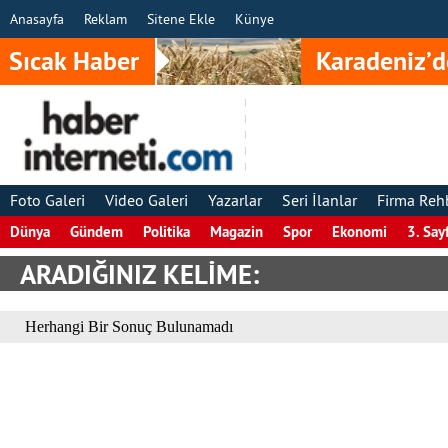
Anasayfa
Reklam
Sitene Ekle
Künye
Sıcak Haber
Karadeniz’d
Foto Galeri
Video Galeri
Yazarlar
Seri İlanlar
Firma Reh
Dünya
Gündem
Politika
Magazin
Spor
Ekonomi
3. Say
ARADIĞINIZ KELİME:
Herhangi Bir Sonuç Bulunamadı