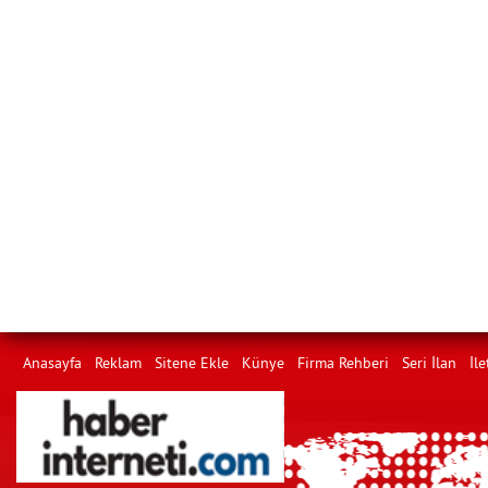
Anasayfa
Reklam
Sitene Ekle
Künye
Firma Rehberi
Seri İlan
İle