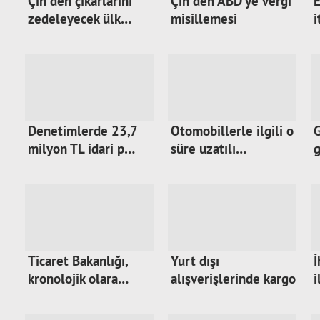
Çin'den çıkarlarını
Çin'den ABD'ye vergi
zedeleyecek ülk…
misillemesi
i
a
Denetimlerde 23,7
Otomobillerle ilgili o
G
milyon TL idari p…
süre uzatılı…
g
Ticaret Bakanlığı,
Yurt dışı
İ
kronolojik olara…
alışverişlerinde kargo
i
üc…