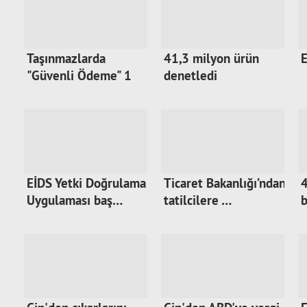
Taşınmazlarda
41,3 milyon ürün
E
"Güvenli Ödeme" 1
denetledi
May…
EİDS Yetki Doğrulama
Ticaret Bakanlığı’ndan
4
Uygulaması baş…
tatilcilere …
b