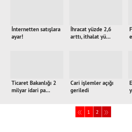
İnternetten satışlara
İhracat yüzde 2,6
F
ayar!
arttı, ithalat yü…
e
Ticaret Bakanlığı 2
Cari işlemler açığı
E
milyar idari pa…
geriledi
1
2