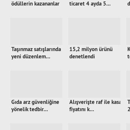
ödüllerin kazananlar
ticaret 4 ayda 5…
d
…
Taşınmaz satışlarında
15,2 milyon ürünü
K
yeni düzenlem…
denetlendi
t
Gıda arz güvenliğine
Alışverişte raf ile kasa
T
yönelik tedbir…
fiyatını k…
2