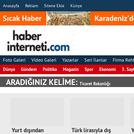
Anasayfa
Reklam
Sitene Ekle
Künye
Sıcak Haber
Karadeniz’d
Foto Galeri
Video Galeri
Yazarlar
Seri İlanlar
Firma Reh
Dünya
Gündem
Politika
Magazin
Spor
Ekonomi
3. Say
ARADIĞINIZ KELİME:
Ticaret Bakanlığı
Yurt dışından
Türk lirasıyla dış
Y