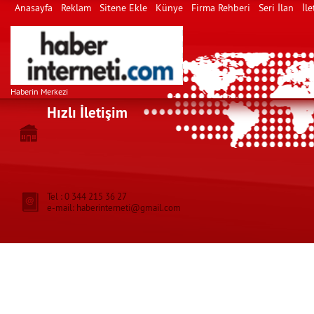
Anasayfa
Reklam
Sitene Ekle
Künye
Firma Rehberi
Seri İlan
İle
Haberin Merkezi
Hızlı İletişim
Tel : 0 344 215 36 27
e-mail: haberinterneti@gmail.com