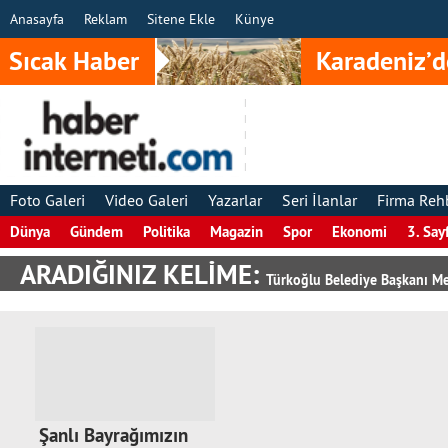
Anasayfa
Reklam
Sitene Ekle
Künye
Sıcak Haber
Karadeniz’d
Foto Galeri
Video Galeri
Yazarlar
Seri İlanlar
Firma Reh
Dünya
Gündem
Politika
Magazin
Spor
Ekonomi
3. Say
ARADIĞINIZ KELİME:
Türkoğlu Belediye Başkanı M
Şanlı Bayrağımızın