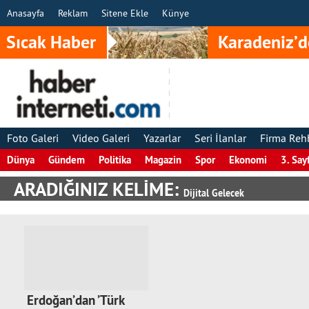
Anasayfa
Reklam
Sitene Ekle
Künye
Sıcak Haber
Karadeniz’d
Foto Galeri
Video Galeri
Yazarlar
Seri İlanlar
Firma Reh
Dünya
Gündem
Politika
Magazin
Spor
Ekonomi
3. Say
ARADIĞINIZ KELİME:
Dijital Gelecek
Erdoğan’dan ’Türk