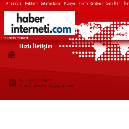
Anasayfa
Reklam
Sitene Ekle
Künye
Firma Rehberi
Seri İlan
İle
Haberin Merkezi
Hızlı İletişim
Tel : 0 344 215 36 27
e-mail: haberinterneti@gmail.com