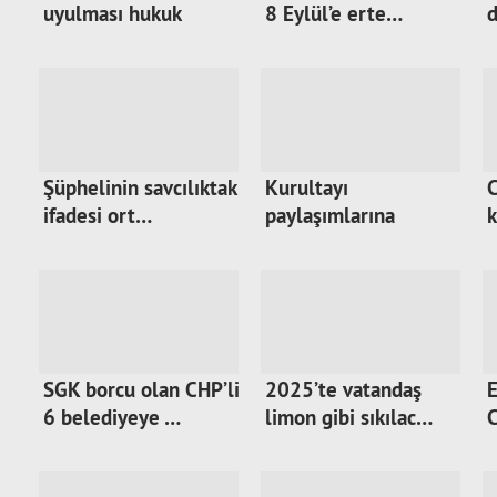
uyulması hukuk
8 Eylül’e erte…
d
devle…
Şüphelinin savcılıktaki
Kurultayı
C
ifadesi ort…
paylaşımlarına
k
soruşturma…
SGK borcu olan CHP’li
2025’te vatandaş
E
6 belediyeye …
limon gibi sıkılac…