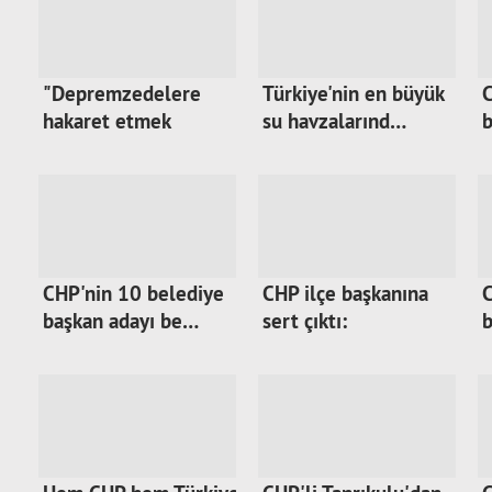
"Depremzedelere
Türkiye'nin en büyük
C
hakaret etmek
su havzalarınd…
b
olmaz…
CHP'nin 10 belediye
CHP ilçe başkanına
C
başkan adayı be…
sert çıktı:
b