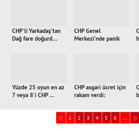
CHP'li Yarkadaş'tan
CHP Genel
C
Dağ fare doğurd…
Merkezi'nde panik
h
havası!…
Yüzde 25 oyun en az
CHP asgari ücret için
7 veya 8'i CHP …
rakam verdi:
b
m
1
2
3
4
5
6
...