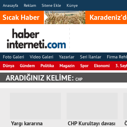
Anasayfa
Reklam
Sitene Ekle
Künye
Sıcak Haber
Karadeniz’d
Foto Galeri
Video Galeri
Yazarlar
Seri İlanlar
Firma Reh
Dünya
Gündem
Politika
Magazin
Spor
Ekonomi
3. Say
ARADIĞINIZ KELİME:
CHP
Yargı kararına
CHP Kurultayı davası
Ö