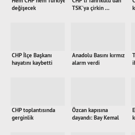
Hem CHP hem Türkiye
CHP'li Tanrıkulu'dan
C
değişecek
TSK'ya çirkin …
k
CHP İlçe Başkanı
Anadolu Basını kırmızı
T
hayatını kaybetti
alarm verdi
i
CHP toplantısında
Özcan kapısına
E
gerginlik
dayandı: Bay Kemal
k
k…