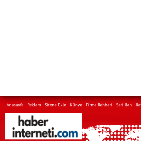
Anasayfa
Reklam
Sitene Ekle
Künye
Firma Rehberi
Seri İlan
İle