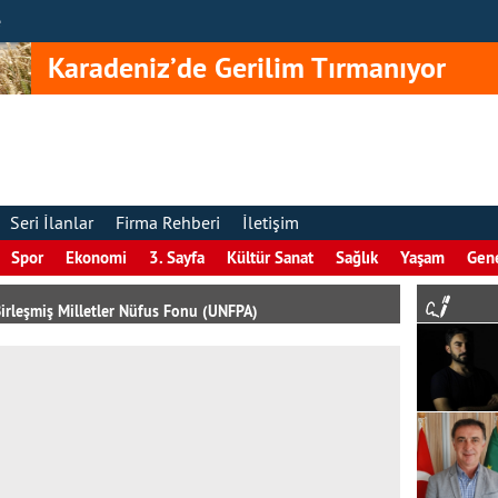
e
Karadeniz’de Gerilim Tırmanıyor
Seri İlanlar
Firma Rehberi
İletişim
Spor
Ekonomi
3. Sayfa
Kültür Sanat
Sağlık
Yaşam
Gen
irleşmiş Milletler Nüfus Fonu (UNFPA)