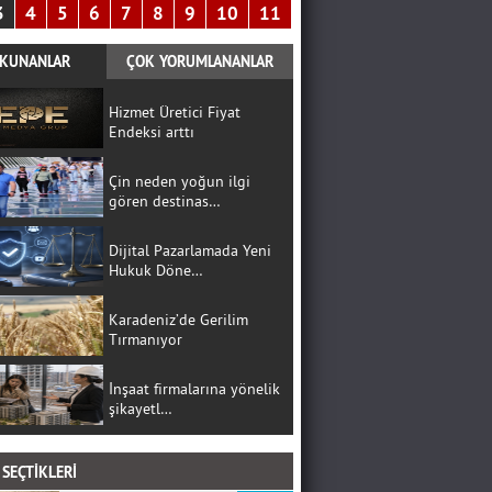
3
4
5
6
7
8
9
10
11
KUNANLAR
ÇOK YORUMLANANLAR
Hizmet Üretici Fiyat
Endeksi arttı
Çin neden yoğun ilgi
gören destinas…
Dijital Pazarlamada Yeni
Hukuk Döne…
Karadeniz’de Gerilim
Tırmanıyor
İnşaat firmalarına yönelik
şikayetl…
SEÇTİKLERİ