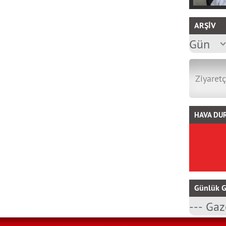
ARŞİV
Ziyaretç
HAVA DU
Günlük G