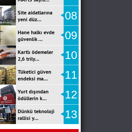
Site aidatlarına
08
yeni düz…
Hane halkı evde
09
güvenlik …
Kartlı ödemeler
10
2,6 trily…
Tüketici güven
11
endeksi ma…
Yurt dışından
12
ödüllerin k…
Dünkü teknoloji
13
rallisi y…