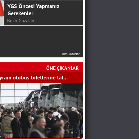
YGS Öncesi Yapmanız
Gerekenler
Bekir Gözalan
Tüm Yazarlar
ÖNE ÇIKANLAR
 tarımda bereketli sezon bek…