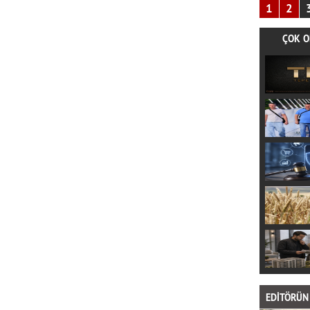
1
2
ÇOK O
EDİTÖRÜN 