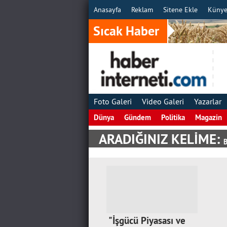
Anasayfa
Reklam
Sitene Ekle
Küny
Sıcak Haber
Foto Galeri
Video Galeri
Yazarlar
Dünya
Gündem
Politika
Magazin
ARADIĞINIZ KELİME:
B
"İşgücü Piyasası ve