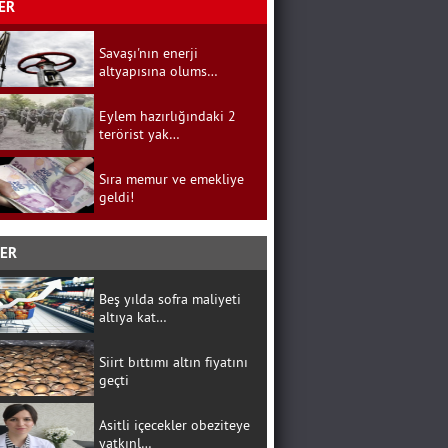
ER
Savaşı'nın enerji
altyapısına olums…
Eylem hazırlığındaki 2
terörist yak…
Sıra memur ve emekliye
geldi!
BER
Beş yılda sofra maliyeti
altıya kat…
Siirt bıttımı altın fiyatını
geçti
Asitli içecekler obeziteye
yatkınl…