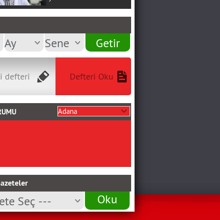
i defteri
Defteri Oku
RUMU
azeteler
Oku