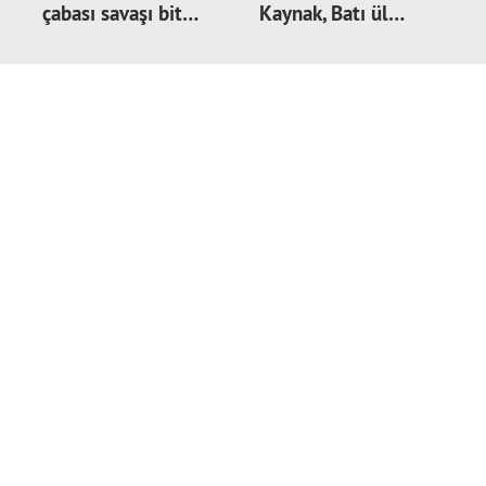
çabası savaşı bit…
Kaynak, Batı ül…