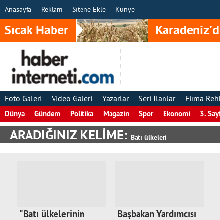
Anasayfa
Reklam
Sitene Ekle
Künye
Sıcak Haber
Karadeniz’d
Foto Galeri
Video Galeri
Yazarlar
Seri İlanlar
Firma Reh
Dünya
Gündem
Politika
Magazin
Spor
Ekonomi
3. Say
ARADIĞINIZ KELİME:
Batı ülkeleri
"Batı ülkelerinin
Başbakan Yardımcısı