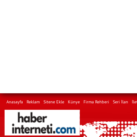
Anasayfa
Reklam
Sitene Ekle
Künye
Firma Rehberi
Seri İlan
İle