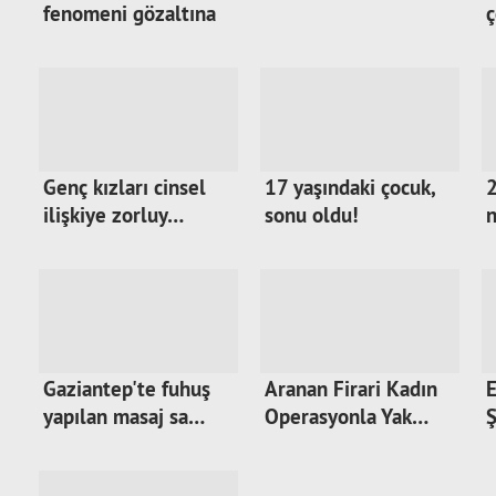
fenomeni gözaltına
ç
alı…
Genç kızları cinsel
17 yaşındaki çocuk,
2
ilişkiye zorluy…
sonu oldu!
n
Gaziantep'te fuhuş
Aranan Firari Kadın
E
yapılan masaj sa…
Operasyonla Yak…
Ş