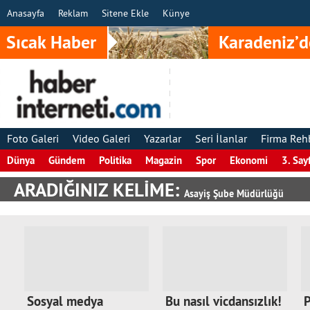
Anasayfa
Reklam
Sitene Ekle
Künye
Sıcak Haber
Karadeniz’d
Foto Galeri
Video Galeri
Yazarlar
Seri İlanlar
Firma Reh
Dünya
Gündem
Politika
Magazin
Spor
Ekonomi
3. Say
ARADIĞINIZ KELİME:
Asayiş Şube Müdürlüğü
Sosyal medya
Bu nasıl vicdansızlık!
P