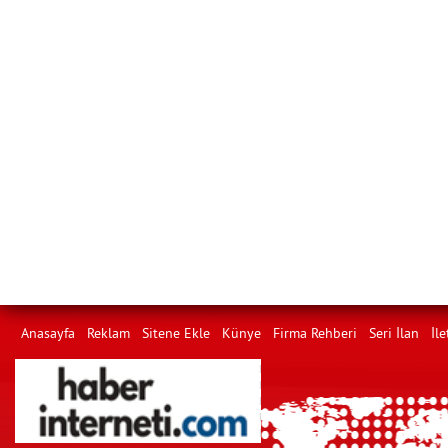
Anasayfa
Reklam
Sitene Ekle
Künye
Firma Rehberi
Seri İlan
İle