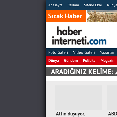
Anasayfa
Reklam
Sitene Ekle
Küny
Sıcak Haber
Foto Galeri
Video Galeri
Yazarlar
Dünya
Gündem
Politika
Magazin
ARADIĞINIZ KELİME:
A
Altın düşüyor,
ABD 