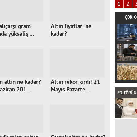
1
2
ÇOK O
lıçarşı gram
Altın fiyatları ne
nda yükseliş …
kadar?
 altın ne kadar?
Altın rekor kırdı! 21
Haziran 201…
Mayıs Pazarte…
EDİTÖRÜN 