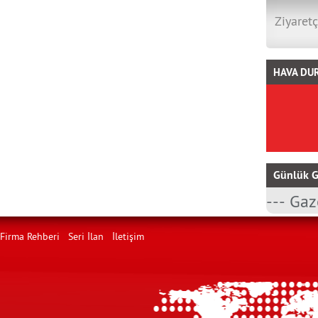
Ziyaretç
HAVA DU
Günlük G
Firma Rehberi
Seri İlan
İletişim