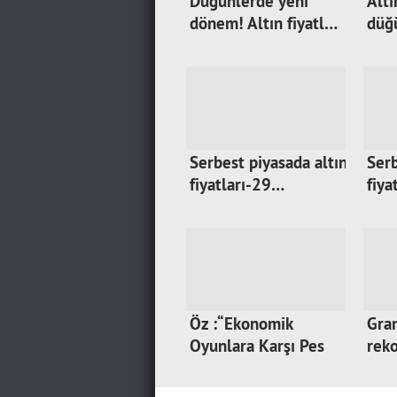
Düğünlerde yeni
Altı
dönem! Altın fiyatl…
düğü
Serbest piyasada altın
Serb
fiyatları-29…
fiya
Öz :“Ekonomik
Gram
Oyunlara Karşı Pes
rek
Et…