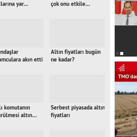
tlarına yar…
çok onu etkile…
ndaşlar
Altın fiyatları bugün
mculara akın etti
ne kadar?
TMO'dan
lı komutanın
Serbest piyasada altın
rülmesi altın…
fiyatları