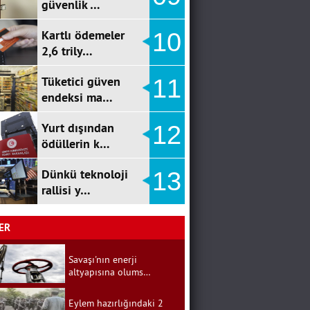
güvenlik …
Kartlı ödemeler
10
2,6 trily…
Tüketici güven
11
endeksi ma…
Yurt dışından
12
ödüllerin k…
Dünkü teknoloji
13
rallisi y…
ER
Savaşı'nın enerji
altyapısına olums…
Eylem hazırlığındaki 2