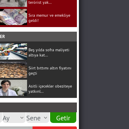
terörist yak…
Sıra memur ve emekliye
geldi!
BER
Beş yılda sofra maliyeti
altıya kat…
Siirt bıttımı altın fiyatını
geçti
Asitli içecekler obeziteye
yatkınl…