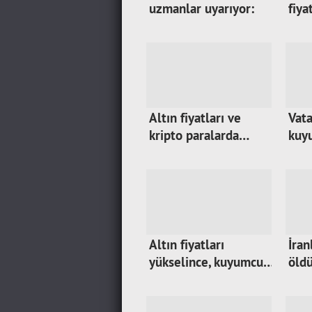
uzmanlar uyarıyor:
fiya
Altın fiyatları ve
Vata
kripto paralarda…
kuyu
Altın fiyatları
İran
yükselince, kuyumcu…
öldü