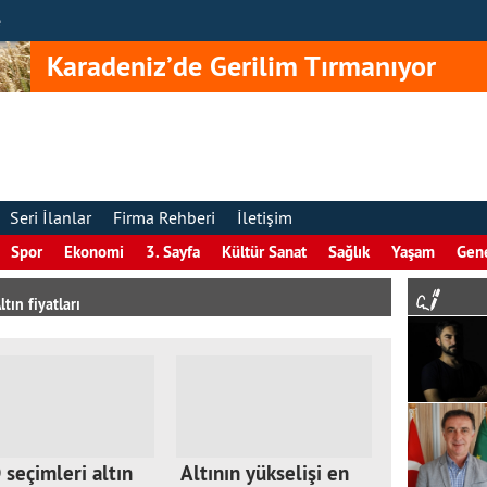
e
Karadeniz’de Gerilim Tırmanıyor
Seri İlanlar
Firma Rehberi
İletişim
Spor
Ekonomi
3. Sayfa
Kültür Sanat
Sağlık
Yaşam
Gen
ltın fiyatları
seçimleri altın
Altının yükselişi en