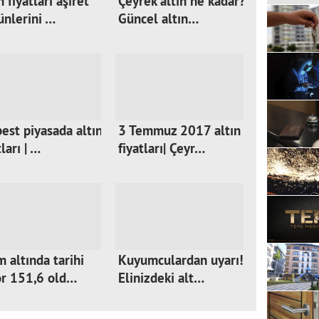
n fiyatları aşiret
Çeyrek altın ne kadar?
nlerini …
Güncel altın…
est piyasada altın
3 Temmuz 2017 altın
tları | …
fiyatları| Çeyr…
 altında tarihi
Kuyumculardan uyarı!
or 151,6 old…
Elinizdeki alt…