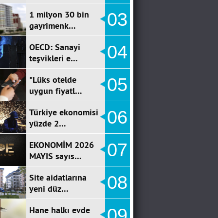
1 milyon 30 bin
03
gayrimenk…
OECD: Sanayi
04
teşvikleri e…
"Lüks otelde
05
uygun fiyatl…
Türkiye ekonomisi
06
yüzde 2…
EKONOMİM 2026
07
MAYIS sayıs…
Site aidatlarına
08
yeni düz…
Hane halkı evde
09