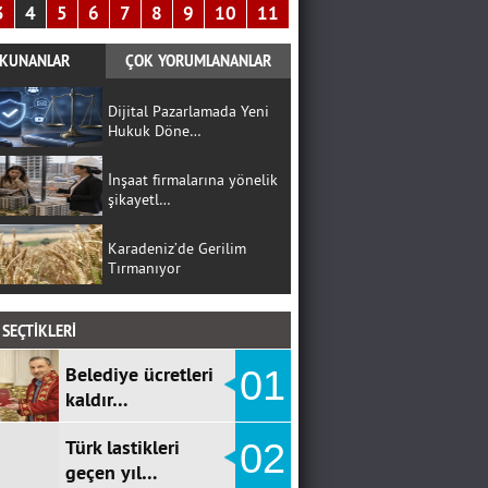
3
4
5
6
7
8
9
10
11
KUNANLAR
ÇOK YORUMLANANLAR
Dijital Pazarlamada Yeni
Hukuk Döne…
İnşaat firmalarına yönelik
şikayetl…
Karadeniz’de Gerilim
Tırmanıyor
SEÇTİKLERİ
Belediye ücretleri
01
kaldır…
Türk lastikleri
02
geçen yıl…