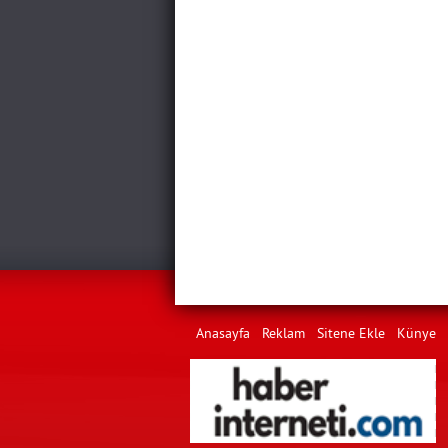
Anasayfa
Reklam
Sitene Ekle
Künye