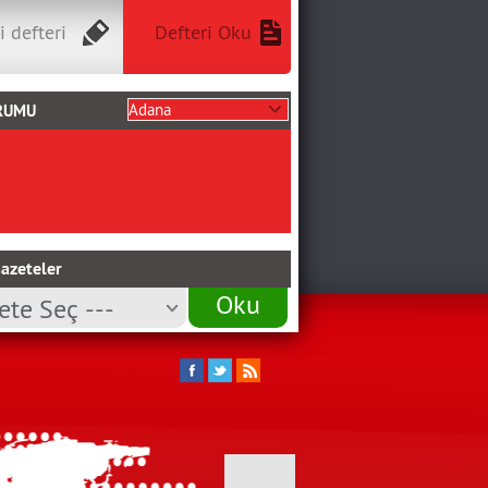
i defteri
Defteri Oku
RUMU
azeteler
Oku