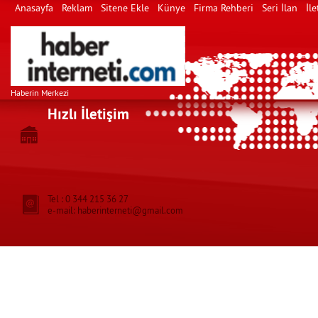
Anasayfa
Reklam
Sitene Ekle
Künye
Firma Rehberi
Seri İlan
İle
Haberin Merkezi
Hızlı İletişim
Tel : 0 344 215 36 27
e-mail: haberinterneti@gmail.com