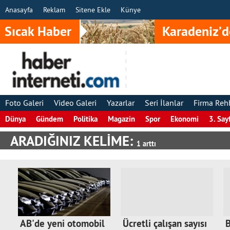
Anasayfa
Reklam
Sitene Ekle
Künye
Sıcak Haber
Karadeniz’d
Foto Galeri
Video Galeri
Yazarlar
Seri İlanlar
Firma Reh
Dünya
Gündem
Politika
Magazin
Spor
Ekonomi
3. Say
ARADIĞINIZ KELİME:
1 arttı
AB'de yeni otomobil
Ücretli çalışan sayısı
B