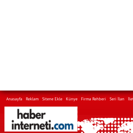
Anasayfa
Reklam
Sitene Ekle
Künye
Firma Rehberi
Seri İlan
İle