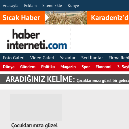
Anasayfa
Reklam
Sitene Ekle
Künye
Sıcak Haber
Karadeniz’d
Foto Galeri
Video Galeri
Yazarlar
Seri İlanlar
Firma Reh
Dünya
Gündem
Politika
Magazin
Spor
Ekonomi
3. Say
ARADIĞINIZ KELİME:
Çocuklarımıza güzel bir gelec
Çocuklarımıza güzel