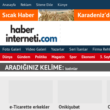
Anasayfa
Reklam
Sitene Ekle
Künye
Sıcak Haber
Karadeniz’d
Foto Galeri
Video Galeri
Yazarlar
Seri İlanlar
Firma Reh
Dünya
Gündem
Politika
Magazin
Spor
Ekonomi
3. Say
ARADIĞINIZ KELİME:
kadınlar
e-Ticarette erkekler
Onikişubat
O