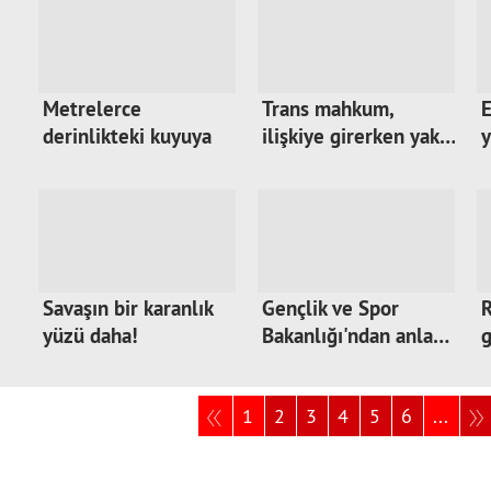
Metrelerce
Trans mahkum,
E
derinlikteki kuyuya
ilişkiye girerken yak…
y
iniy…
Savaşın bir karanlık
Gençlik ve Spor
R
yüzü daha!
Bakanlığı'ndan anla…
g
1
2
3
4
5
6
...