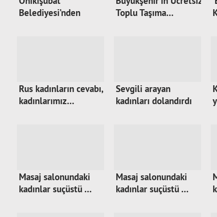
Onikişubat
Büyükşehir’in Ücretsiz
‘
Belediyesi’nden
Toplu Taşıma…
K
kadınlar…
Rus kadınların cevabı,
Sevgili arayan
K
kadınlarımız…
kadınları dolandırdı
y
Masaj salonundaki
Masaj salonundaki
M
kadınlar suçüstü …
kadınlar suçüstü …
k