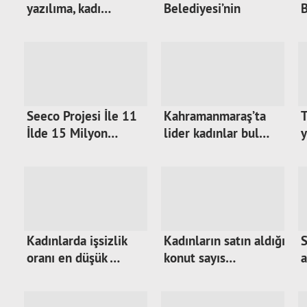
yazılıma, kadı…
Belediyesi’nin
B
kadınlara…
k
Seeco Projesi İle 11
Kahramanmaraş’ta
T
İlde 15 Milyon…
lider kadınlar bul…
y
Kadınlarda işsizlik
Kadınların satın aldığı
S
oranı en düşük …
konut sayıs…
a