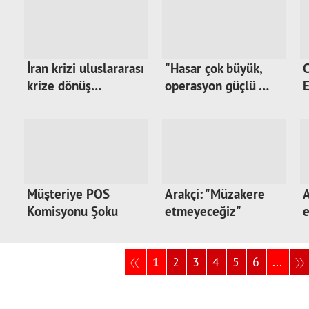
İran krizi uluslararası
"Hasar çok büyük,
krize dönüş…
operasyon güçlü …
E
Müşteriye POS
Arakçi: "Müzakere
A
Komisyonu Şoku
etmeyeceğiz"
1
2
3
4
5
6
...