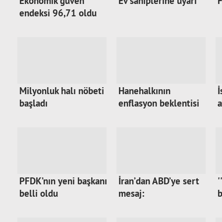
Ekonomik güven
Ev sahiplerine uyarı
F
endeksi 96,71 oldu
Milyonluk halı nöbeti
Hanehalkının
İ
başladı
enflasyon beklentisi
a
a…
PFDK’nın yeni başkanı
İran’dan ABD’ye sert
'
belli oldu
mesaj:
b