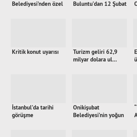
Belediyesi’nden özel
Buluntu’dan 12 Şubat
O
anl…
…
Kritik konut uyarısı
Turizm geliri 62,9
E
milyar dolara ul…
ü
İstanbul’da tarihi
Onikişubat
“
görüşme
Belediyesi’nin yoğun
A
tal…