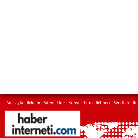
Anasayfa
Reklam
Sitene Ekle
Künye
Firma Rehberi
Seri İlan
İle