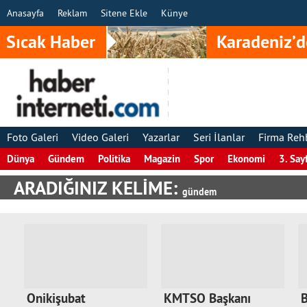
Anasayfa
Reklam
Sitene Ekle
Künye
Sıcak Haber
Karadeniz’d
Foto Galeri
Video Galeri
Yazarlar
Seri İlanlar
Firma Reh
Dünya
Gündem
Politika
Magazin
Spor
Ekonomi
3. Say
ARADIĞINIZ KELİME:
gündem
Onikişubat
KMTSO Başkanı
B