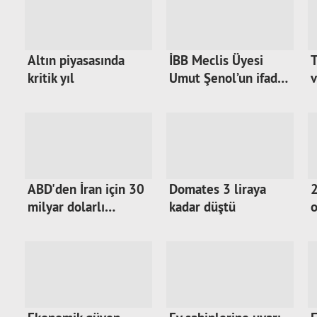
Altın piyasasında
İBB Meclis Üyesi
T
kritik yıl
Umut Şenol’un ifad…
v
ABD'den İran için 30
Domates 3 liraya
2
milyar dolarlı…
kadar düştü