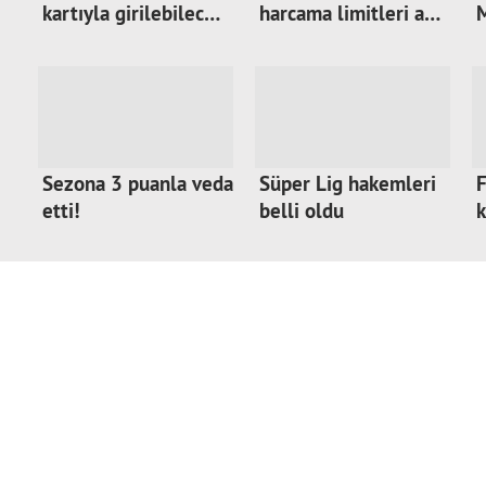
kartıyla girilebilec…
harcama limitleri a…
M
Sezona 3 puanla veda
Süper Lig hakemleri
F
etti!
belli oldu
k