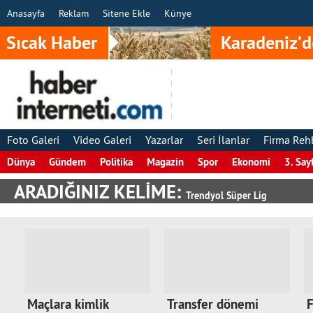
Anasayfa
Reklam
Sitene Ekle
Künye
Sıcak Haber
Karadeniz’d
Foto Galeri
Video Galeri
Yazarlar
Seri İlanlar
Firma Reh
Dünya
Gündem
Politika
Magazin
Spor
Ekonomi
3. Say
ARADIĞINIZ KELİME:
Trendyol Süper Lig
Maçlara kimlik
Transfer dönemi
F