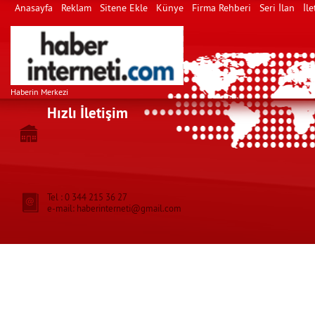
Anasayfa
Reklam
Sitene Ekle
Künye
Firma Rehberi
Seri İlan
İle
Haberin Merkezi
Hızlı İletişim
Tel : 0 344 215 36 27
e-mail: haberinterneti@gmail.com