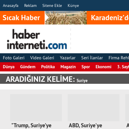
Anasayfa
Reklam
Sitene Ekle
Künye
Sıcak Haber
Karadeniz’d
Foto Galeri
Video Galeri
Yazarlar
Seri İlanlar
Firma Reh
Dünya
Gündem
Politika
Magazin
Spor
Ekonomi
3. Say
ARADIĞINIZ KELİME:
Suriye
"Trump, Suriye’ye
ABD, Suriye'ye
A