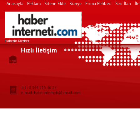
Anasayfa
Reklam
Sitene Ekle
Künye
Firma Rehberi
Seri İlan
İle
Haberin Merkezi
Hızlı İletişim
Tel : 0 344 215 36 27
e-mail: haberinterneti@gmail.com