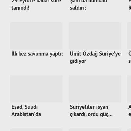
24 Eylül'e kadar süre
Şam'da bombalı
E
tanındı!
saldırı:
R
İlk kez savunma yaptı:
Ümit Özdağ Suriye'ye
Ö
gidiyor
s
Esad, Suudi
Suriyeliler isyan
A
Arabistan'da
çıkardı, ordu güç…
e