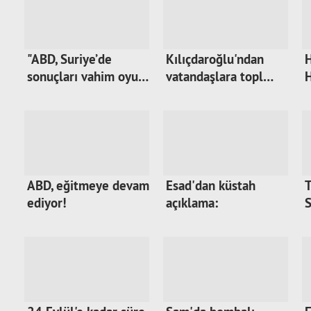
"ABD, Suriye’de
Kılıçdaroğlu'ndan
H
sonuçları vahim oyu…
vatandaşlara topl…
H
ABD, eğitmeye devam
Esad'dan küstah
T
ediyor!
açıklama:
S