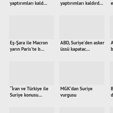
yaptırımları kald…
yaptırımları kaldırd…
e
Eş-Şara ile Macron
ABD, Suriye'den askeri
A
yarın Paris'te b…
üssü kapatac…
b
“İran ve Türkiye ile
MGK’dan Suriye
B
Suriye konusu…
vurgusu
d