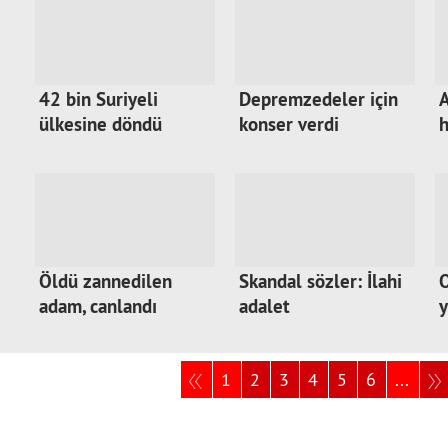
42 bin Suriyeli
Depremzedeler için
A
ülkesine döndü
konser verdi
h
Öldü zannedilen
Skandal sözler: İlahi
O
adam, canlandı
adalet
y
1
2
3
4
5
6
...