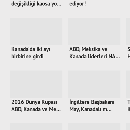
değişikliği kaosa yo…
ediyor!
Kanada'da iki ayı
ABD, Meksika ve
S
birbirine girdi
Kanada liderleri NA…
H
2026 Dünya Kupası
İngiltere Başbakanı
T
ABD, Kanada ve Me…
May, Kanadalı m…