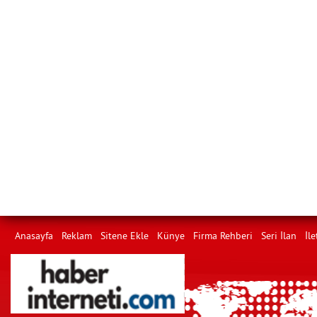
Anasayfa
Reklam
Sitene Ekle
Künye
Firma Rehberi
Seri İlan
İle