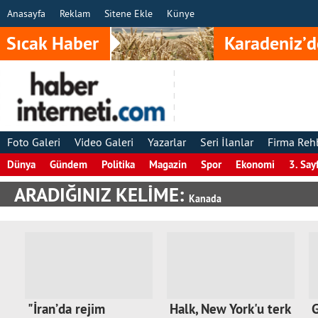
Anasayfa
Reklam
Sitene Ekle
Künye
Sıcak Haber
Karadeniz’d
Foto Galeri
Video Galeri
Yazarlar
Seri İlanlar
Firma Reh
Dünya
Gündem
Politika
Magazin
Spor
Ekonomi
3. Say
ARADIĞINIZ KELİME:
Kanada
"İran’da rejim
Halk, New York'u terk
G