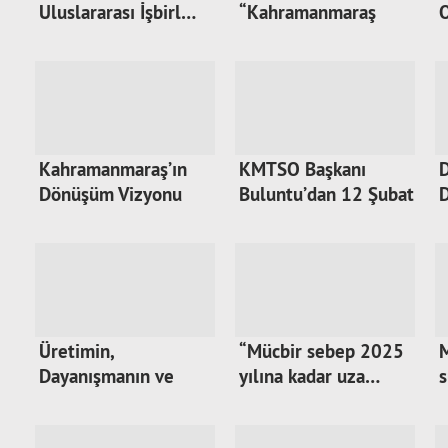
Uluslararası İşbirl…
“Kahramanmaraş
Üretmeye De…
Kahramanmaraş’ın
KMTSO Başkanı
D
Dönüşüm Vizyonu
Buluntu’dan 12 Şubat
…
Üretimin,
“Mücbir sebep 2025
M
Dayanışmanın ve
yılına kadar uza…
s
Dönüşümün…