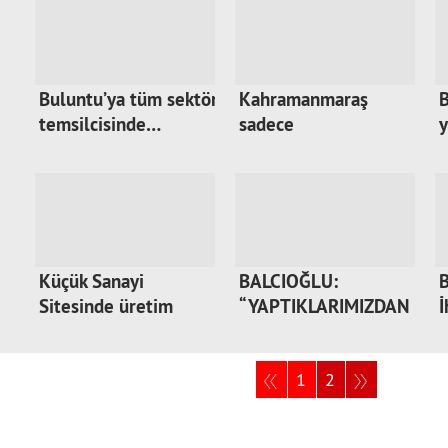
Buluntu’ya tüm sektör
Kahramanmaraş
B
temsilcisinde…
sadece
y
sanayicilerden…
Küçük Sanayi
BALCIOĞLU:
B
Sitesinde üretim
“YAPTIKLARIMIZDAN
yapan…
EN ÖNE…
1
2