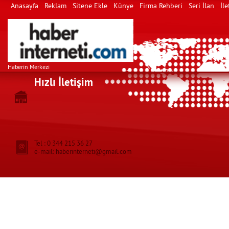
Anasayfa
Reklam
Sitene Ekle
Künye
Firma Rehberi
Seri İlan
İle
Haberin Merkezi
Hızlı İletişim
Tel : 0 344 215 36 27
e-mail: haberinterneti@gmail.com