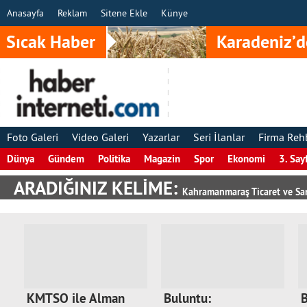
Anasayfa
Reklam
Sitene Ekle
Künye
Sıcak Haber
Karadeniz’d
Foto Galeri
Video Galeri
Yazarlar
Seri İlanlar
Firma Reh
Dünya
Gündem
Politika
Magazin
Spor
Ekonomi
3. Say
ARADIĞINIZ KELİME:
Kahramanmaraş Ticaret ve Sa
KMTSO ile Alman
Buluntu:
B