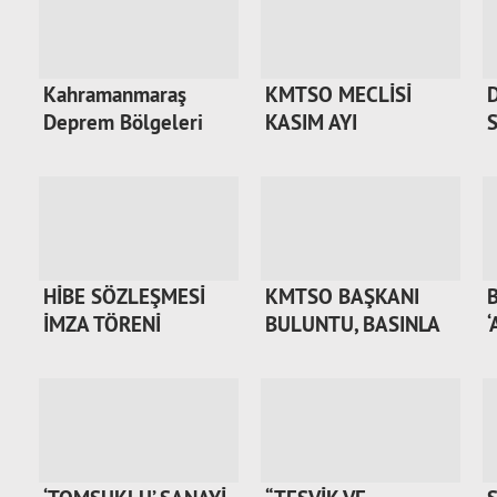
Kahramanmaraş
KMTSO MECLİSİ
D
Deprem Bölgeleri
KASIM AYI
Özel…
TOPLANTISIN…
HİBE SÖZLEŞMESİ
KMTSO BAŞKANI
İMZA TÖRENİ
BULUNTU, BASINLA
GERÇEKL…
BULU…