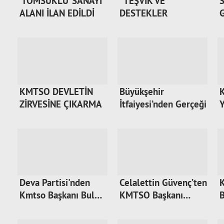
‘TOMSUKLU’ SANAYİ
“TEŞVİK VE
ALANI İLAN EDİLDİ
DESTEKLER
ARTIRILMALI”
KMTSO DEVLETİN
Büyükşehir
K
ZİRVESİNE ÇIKARMA
İtfaiyesi’nden Gerçeği
Y
YA…
…
Deva Partisi'nden
Celalettin Güvenç’ten
Kmtso Başkanı Bul…
KMTSO Başkanı…