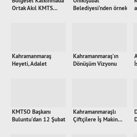
Bölgesel Kalkınmada
Onikişubat
Ortak Akıl KMTS…
Belediyesi’nden örnek
a
pr…
Kahramanmaraş
Kahramanmaraş’ın
Heyeti, Adalet
Dönüşüm Vizyonu
İ
Bakanı…
KMTSO Başkanı
Kahramanmaraşlı
D
Buluntu’dan 12 Şubat
Çiftçilere İş Makin…
…