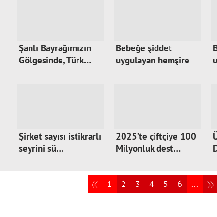
Şanlı Bayrağımızın
Bebeğe şiddet
B
Gölgesinde, Türk…
uygulayan hemşire
u
tut…
Şirket sayısı istikrarlı
2025’te çiftçiye 100
Ü
seyrini sü…
Milyonluk dest…
D
1
2
3
4
5
6
...