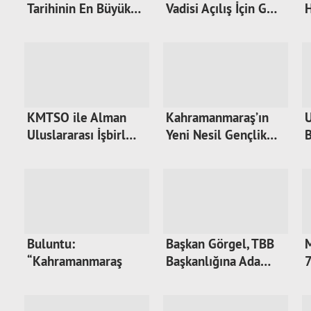
Tarihinin En Büyük…
Vadisi Açılış İçin G…
H
KMTSO ile Alman
Kahramanmaraş’ın
U
Uluslararası İşbirl…
Yeni Nesil Gençlik…
B
Buluntu:
Başkan Görgel, TBB
M
“Kahramanmaraş
Başkanlığına Ada…
Üretmeye De…