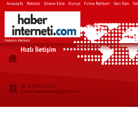
Anasayfa
Reklam
Sitene Ekle
Künye
Firma Rehberi
Seri İlan
İle
Haberin Merkezi
Hızlı İletişim
Tel : 0 344 215 36 27
e-mail: haberinterneti@gmail.com