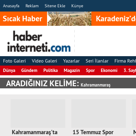
Anasayfa
Reklam
Sitene Ekle
Künye
Sıcak Haber
Karadeniz’d
Foto Galeri
Video Galeri
Yazarlar
Seri İlanlar
Firma Reh
Dünya
Gündem
Politika
Magazin
Spor
Ekonomi
3. Say
ARADIĞINIZ KELİME:
Kahramanmaraş
Kahramanmaraş'ta
15 Temmuz Spor
M