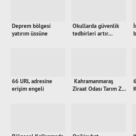
Deprem bölgesi
Okullarda güvenlik
İ
yatırım üssüne
tedbirleri artır…
b
dönüş…
66 URL adresine
Kahramanmaraş
6
erişim engeli
Ziraat Odası Tarım Z…