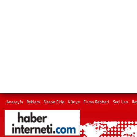
Anasayfa
Reklam
Sitene Ekle
Künye
Firma Rehberi
Seri İlan
İle