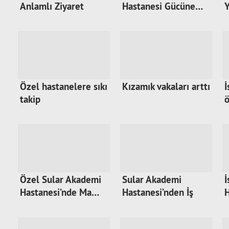
Anlamlı Ziyaret
Hastanesi Gücüne…
Y
Özel hastanelere sıkı
Kızamık vakaları arttı
İ
takip
ö
Özel Sular Akademi
Sular Akademi
İ
Hastanesi’nde Ma…
Hastanesi’nden İş
H
Sağ…
b