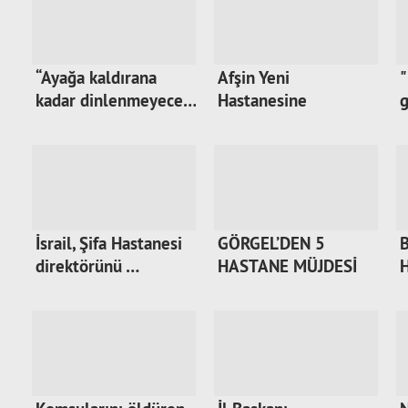
“Ayağa kaldırana
Afşin Yeni
"
kadar dinlenmeyece…
Hastanesine
g
kavuşuyor...
İsrail, Şifa Hastanesi
GÖRGEL’DEN 5
B
direktörünü …
HASTANE MÜJDESİ
H