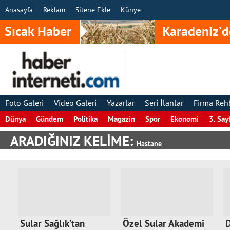
Anasayfa
Reklam
Sitene Ekle
Künye
Sıcak Haber
Karadeniz’d
Foto Galeri
Video Galeri
Yazarlar
Seri İlanlar
Firma Reh
Dünya
Gündem
Politika
Magazin
Spor
Ekonomi
3. Say
ARADIĞINIZ KELİME:
Hastane
Sular Sağlık’tan
Özel Sular Akademi
D