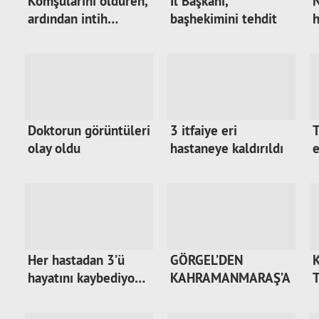
Komşularını öldüren,
İl Başkanı,
N
ardından intih…
başhekimini tehdit
h
etti…
Doktorun görüntüleri
3 itfaiye eri
T
olay oldu
hastaneye kaldırıldı
e
Her hastadan 3’ü
GÖRGEL’DEN
K
hayatını kaybediyo…
KAHRAMANMARAŞ’A
DEVASA H…