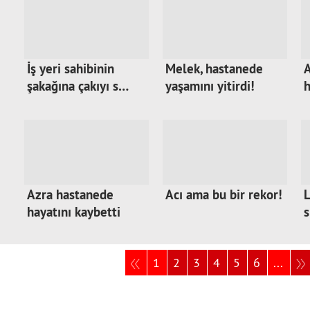
İş yeri sahibinin
Melek, hastanede
A
şakağına çakıyı s…
yaşamını yitirdi!
h
Azra hastanede
Acı ama bu bir rekor!
L
hayatını kaybetti
s
1
2
3
4
5
6
...