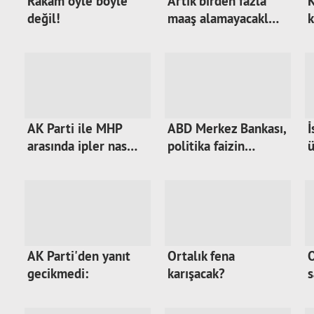
Rakam öyle böyle
Artık birden fazla
K
değil!
maaş alamayacakl…
k
AK Parti ile MHP
ABD Merkez Bankası,
İ
arasında ipler nas…
politika faizin…
ü
AK Parti'den yanıt
Ortalık fena
O
gecikmedi:
karışacak?
s