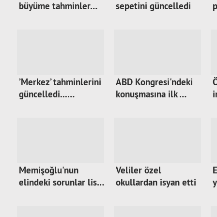
büyüme tahminler…
sepetini güncelledi
p
’Merkez’ tahminlerini
ABD Kongresi'ndeki
Ö
güncelledi...…
konuşmasına ilk …
i
Memişoğlu'nun
Veliler özel
E
elindeki sorunlar lis…
okullardan isyan etti
y