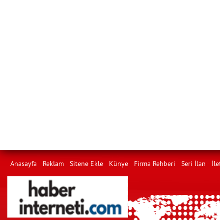
Anasayfa
Reklam
Sitene Ekle
Künye
Firma Rehberi
Seri İlan
İle