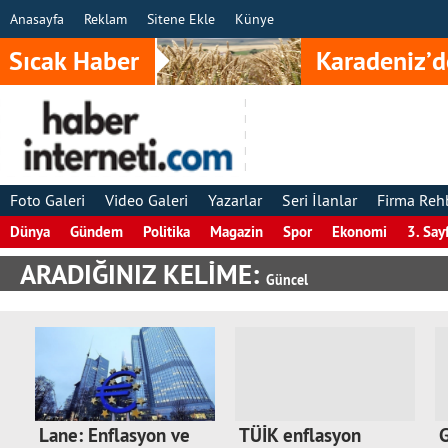
Anasayfa
Reklam
Sitene Ekle
Künye
Sıcak Haber
Karadeniz’d
Foto Galeri
Video Galeri
Yazarlar
Seri İlanlar
Firma Reh
Dünya
Gündem
Politika
Magazin
Spor
Ekonomi
3. Say
ARADIĞINIZ KELİME:
Güncel
Lane: Enflasyon ve
TÜİK enflasyon
G