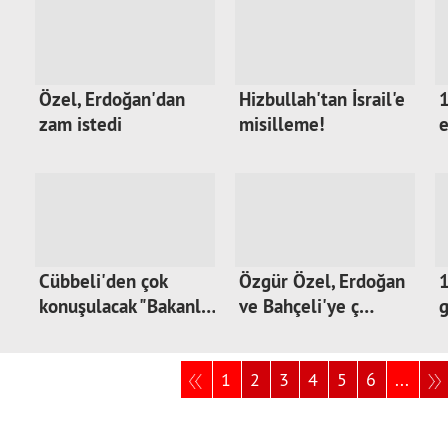
Özel, Erdoğan'dan
Hizbullah'tan İsrail'e
1
zam istedi
misilleme!
e
Cübbeli'den çok
Özgür Özel, Erdoğan
1
konuşulacak "Bakanl…
ve Bahçeli'ye ç…
g
1
2
3
4
5
6
...