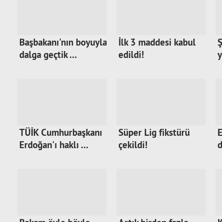
Başbakanı'nın boyuyla
İlk 3 maddesi kabul
Ş
dalga geçtik …
edildi!
y
TÜİK Cumhurbaşkanı
Süper Lig fikstürü
E
Erdoğan'ı haklı …
çekildi!