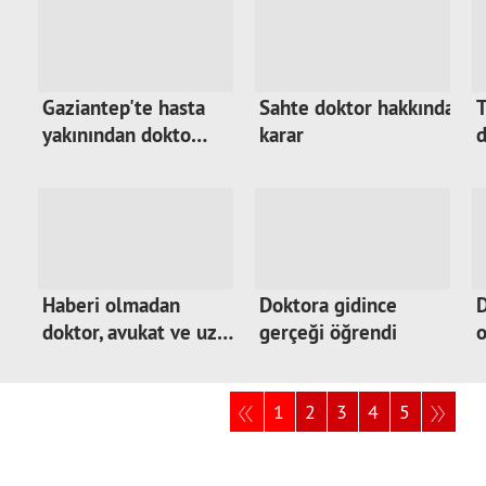
Gaziantep'te hasta
Sahte doktor hakkında
yakınından dokto…
karar
d
Haberi olmadan
Doktora gidince
D
doktor, avukat ve uz…
gerçeği öğrendi
o
1
2
3
4
5