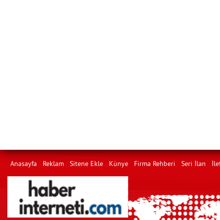
Anasayfa
Reklam
Sitene Ekle
Künye
Firma Rehberi
Seri İlan
İle