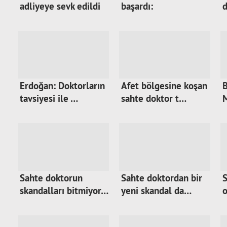
adliyeye sevk edildi
başardı:
d
Erdoğan: Doktorların
Afet bölgesine koşan
B
tavsiyesi ile …
sahte doktor t…
M
Sahte doktorun
Sahte doktordan bir
S
skandalları bitmiyor…
yeni skandal da…