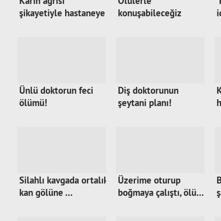
Karın ağrısı
Ölülerle
'
şikayetiyle hastaneye
konuşabileceğiz
i
…
Ünlü doktorun feci
Diş doktorunun
K
ölümü!
şeytani planı!
h
Silahlı kavgada ortalık
Üzerime oturup
B
kan gölüne …
boğmaya çalıştı, ölü…
ş