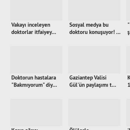
Vakayı inceleyen
Sosyal medya bu
"
doktorlar itfaiyey…
doktoru konuşuyor! …
ş
Doktorun hastalara
Gaziantep Valisi
K
"Bakmıyorum" diy…
Gül'ün paylaşımı t…
1