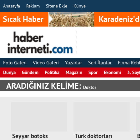
Anasayfa
Reklam
Sitene Ekle
Künye
Sıcak Haber
Karadeniz’d
Foto Galeri
Video Galeri
Yazarlar
Seri İlanlar
Firma Reh
Dünya
Gündem
Politika
Magazin
Spor
Ekonomi
3. Say
ARADIĞINIZ KELİME:
Doktor
Seyyar botoks
Türk doktorları
B