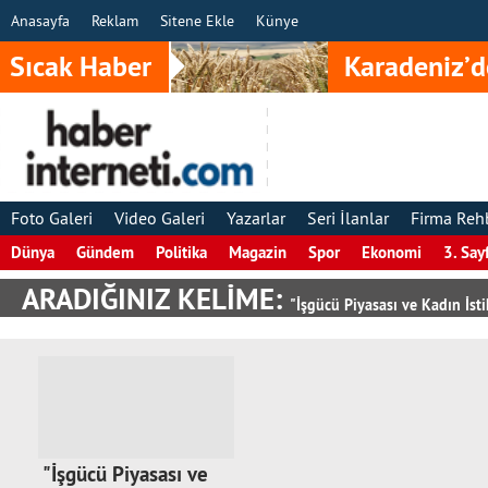
Anasayfa
Reklam
Sitene Ekle
Künye
Sıcak Haber
Karadeniz’d
Foto Galeri
Video Galeri
Yazarlar
Seri İlanlar
Firma Reh
Dünya
Gündem
Politika
Magazin
Spor
Ekonomi
3. Say
ARADIĞINIZ KELİME:
"İşgücü Piyasası ve Kadın İst
"İşgücü Piyasası ve