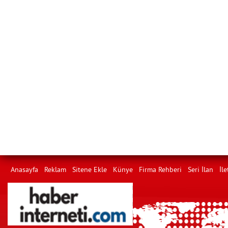
Anasayfa
Reklam
Sitene Ekle
Künye
Firma Rehberi
Seri İlan
İle