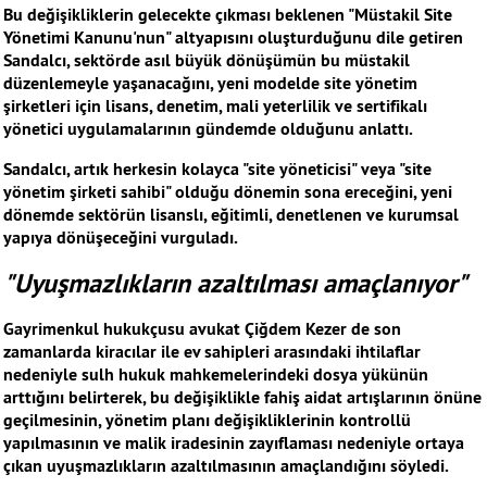
Bu değişikliklerin gelecekte çıkması beklenen "Müstakil Site
Yönetimi Kanunu'nun" altyapısını oluşturduğunu dile getiren
Sandalcı, sektörde asıl büyük dönüşümün bu müstakil
düzenlemeyle yaşanacağını, yeni modelde site yönetim
şirketleri için lisans, denetim, mali yeterlilik ve sertifikalı
yönetici uygulamalarının gündemde olduğunu anlattı.
Sandalcı, artık herkesin kolayca "site yöneticisi" veya "site
yönetim şirketi sahibi" olduğu dönemin sona ereceğini, yeni
dönemde sektörün lisanslı, eğitimli, denetlenen ve kurumsal
yapıya dönüşeceğini vurguladı.
"Uyuşmazlıkların azaltılması amaçlanıyor"
Gayrimenkul hukukçusu avukat Çiğdem Kezer de son
zamanlarda kiracılar ile ev sahipleri arasındaki ihtilaflar
nedeniyle sulh hukuk mahkemelerindeki dosya yükünün
arttığını belirterek, bu değişiklikle fahiş aidat artışlarının önüne
geçilmesinin, yönetim planı değişikliklerinin kontrollü
yapılmasının ve malik iradesinin zayıflaması nedeniyle ortaya
çıkan uyuşmazlıkların azaltılmasının amaçlandığını söyledi.