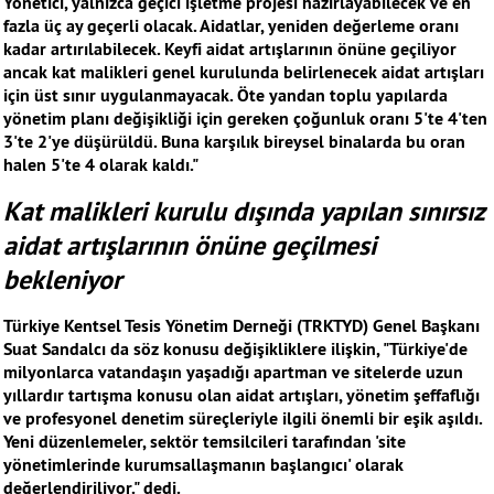
Yönetici, yalnızca geçici işletme projesi hazırlayabilecek ve en
fazla üç ay geçerli olacak. Aidatlar, yeniden değerleme oranı
kadar artırılabilecek. Keyfi aidat artışlarının önüne geçiliyor
ancak kat malikleri genel kurulunda belirlenecek aidat artışları
için üst sınır uygulanmayacak. Öte yandan toplu yapılarda
yönetim planı değişikliği için gereken çoğunluk oranı 5'te 4'ten
3'te 2'ye düşürüldü. Buna karşılık bireysel binalarda bu oran
halen 5'te 4 olarak kaldı."
Kat malikleri kurulu dışında yapılan sınırsız
aidat artışlarının önüne geçilmesi
bekleniyor
Türkiye Kentsel Tesis Yönetim Derneği (TRKTYD) Genel Başkanı
Suat Sandalcı da söz konusu değişikliklere ilişkin, "Türkiye'de
milyonlarca vatandaşın yaşadığı apartman ve sitelerde uzun
yıllardır tartışma konusu olan aidat artışları, yönetim şeffaflığı
ve profesyonel denetim süreçleriyle ilgili önemli bir eşik aşıldı.
Yeni düzenlemeler, sektör temsilcileri tarafından 'site
yönetimlerinde kurumsallaşmanın başlangıcı' olarak
değerlendiriliyor." dedi.