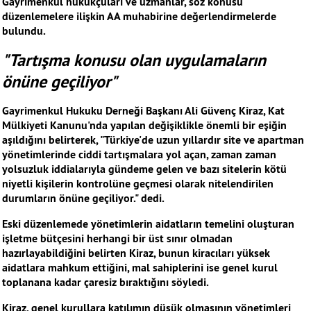
Gayrimenkul hukukçuları ve uzmanlar, söz konusu
düzenlemelere ilişkin AA muhabirine değerlendirmelerde
bulundu.
"Tartışma konusu olan uygulamaların
önüne geçiliyor"
Gayrimenkul Hukuku Derneği Başkanı Ali Güvenç Kiraz, Kat
Mülkiyeti Kanunu'nda yapılan değişiklikle önemli bir eşiğin
aşıldığını belirterek, "Türkiye'de uzun yıllardır site ve apartman
yönetimlerinde ciddi tartışmalara yol açan, zaman zaman
yolsuzluk iddialarıyla gündeme gelen ve bazı sitelerin kötü
niyetli kişilerin kontrolüne geçmesi olarak nitelendirilen
durumların önüne geçiliyor." dedi.
Eski düzenlemede yönetimlerin aidatların temelini oluşturan
işletme bütçesini herhangi bir üst sınır olmadan
hazırlayabildiğini belirten Kiraz, bunun kiracıları yüksek
aidatlara mahkum ettiğini, mal sahiplerini ise genel kurul
toplanana kadar çaresiz bıraktığını söyledi.
Kiraz, genel kurullara katılımın düşük olmasının yönetimleri