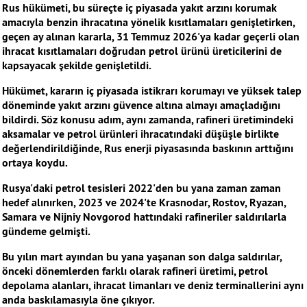
Rus hükümeti, bu süreçte iç piyasada yakıt arzını korumak
amacıyla benzin ihracatına yönelik kısıtlamaları genişletirken,
geçen ay alınan kararla, 31 Temmuz 2026'ya kadar geçerli olan
ihracat kısıtlamaları doğrudan petrol ürünü üreticilerini de
kapsayacak şekilde genişletildi.
Hükümet, kararın iç piyasada istikrarı korumayı ve yüksek talep
döneminde yakıt arzını güvence altına almayı amaçladığını
bildirdi. Söz konusu adım, aynı zamanda, rafineri üretimindeki
aksamalar ve petrol ürünleri ihracatındaki düşüşle birlikte
değerlendirildiğinde, Rus enerji piyasasında baskının arttığını
ortaya koydu.
Rusya'daki petrol tesisleri 2022'den bu yana zaman zaman
hedef alınırken, 2023 ve 2024'te Krasnodar, Rostov, Ryazan,
Samara ve Nijniy Novgorod hattındaki rafineriler saldırılarla
gündeme gelmişti.
Bu yılın mart ayından bu yana yaşanan son dalga saldırılar,
önceki dönemlerden farklı olarak rafineri üretimi, petrol
depolama alanları, ihracat limanları ve deniz terminallerini aynı
anda baskılamasıyla öne çıkıyor.