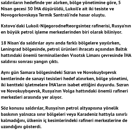
saldırıların hedefinde yer alırken, bölge yönetimine göre, 5
Nisan gecesi 30 İHA düşürüldü, Lukoil'e ait iki tesiste ve
Novogorkovskaya Termik Santrali'nde hasar oluştu.
Kstovo'daki Lukoil-Nijegorodnefteorgsintez rafinerisi, Rusya'nın
en büyük petrol işleme merkezlerinden biri olarak biliniyor.
18 Nisan'da saldırılar aynı anda farklı bölgelere yayılırken,
Leningrad bölgesinde, petrol ürünleri ihracatı açısından Baltık
hattındaki önemli terminallerden Vısotsk Limanı çevresinde İHA
saldırısı sonrası yangın çıktı.
Aynı gün Samara bölgesindeki Sızran ve Novokuybışevsk
kentlerinde de sanayi tesisleri hedef alınırken, bölge yönetimi,
iki kentteki işletmelere İHA'ların isabet ettiğini duyurdu. Sızran
ve Novokuybışevsk, Rusya'nın Volga hattındaki önemli rafineri
merkezleri arasında yer alıyor.
Söz konusu saldırılar, Rusya'nın petrol altyapısına yönelik
baskının yalnızca sınır bölgeleri veya Karadeniz hattıyla sınırlı
kalmadığını, ülkenin iç kesimlerindeki rafineri merkezlerine de
uzandığını gösterdi.