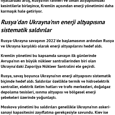
fiyatlardaki artış, Rusya'nın rafineri ve liman altyapısındaki
kesintilerle birleşince, Kremlin açısından enerji yönetimini daha
karmaşık hale getiriyor.
Rusya'dan Ukrayna'nın enerji altyapısına
sistematik saldırılar
Rusya-Ukrayna savaşının 2022'de başlamasının ardından Rusya
ve Ukrayna karşılıklı olarak enerji altyapılarını hedef aldı.
Kremlin yönetimi bu kapsamda savaşın ilk günlerinde
Avrupa'nın en büyük nükleer santrallerinden biri olan
Ukrayna'daki Zaporijya Nükleer Santralini ele geçirdi.
Rusya, savaş boyunca Ukrayna'nın enerji altyapısını sistematik
biçimde hedef aldı. Saldırılar özellikle termik ve hidroelektrik
santraller, elektrik iletim hatları ve trafo merkezleri, doğalgaz
depolama tesisleri, ısınma altyapısı ve bölgesel enerji
şebekeleri üzerinde yoğunlaştı.
Moskova yönetimi bu saldırıları genellikle Ukrayna'nın askeri-
sanayi kapasitesini zayıflatma gerekçesiyle savundu. Kiev ise