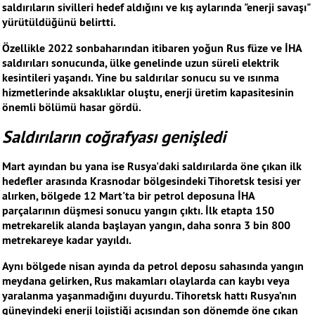
saldırıların sivilleri hedef aldığını ve kış aylarında "enerji savaşı"
yürütüldüğünü belirtti.
Özellikle 2022 sonbaharından itibaren yoğun Rus füze ve İHA
saldırıları sonucunda, ülke genelinde uzun süreli elektrik
kesintileri yaşandı. Yine bu saldırılar sonucu su ve ısınma
hizmetlerinde aksaklıklar oluştu, enerji üretim kapasitesinin
önemli bölümü hasar gördü.
Saldırıların coğrafyası genişledi
Mart ayından bu yana ise Rusya'daki saldırılarda öne çıkan ilk
hedefler arasında Krasnodar bölgesindeki Tihoretsk tesisi yer
alırken, bölgede 12 Mart'ta bir petrol deposuna İHA
parçalarının düşmesi sonucu yangın çıktı. İlk etapta 150
metrekarelik alanda başlayan yangın, daha sonra 3 bin 800
metrekareye kadar yayıldı.
Aynı bölgede nisan ayında da petrol deposu sahasında yangın
meydana gelirken, Rus makamları olaylarda can kaybı veya
yaralanma yaşanmadığını duyurdu. Tihoretsk hattı Rusya’nın
güneyindeki enerji lojistiği açısından son dönemde öne çıkan