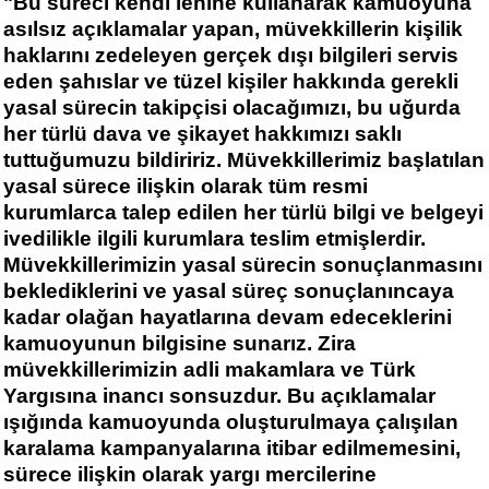
"Bu süreci kendi lehine kullanarak kamuoyuna
asılsız açıklamalar yapan, müvekkillerin kişilik
haklarını zedeleyen gerçek dışı bilgileri servis
eden şahıslar ve tüzel kişiler hakkında gerekli
yasal sürecin takipçisi olacağımızı, bu uğurda
her türlü dava ve şikayet hakkımızı saklı
tuttuğumuzu bildiririz. Müvekkillerimiz başlatılan
yasal sürece ilişkin olarak tüm resmi
kurumlarca talep edilen her türlü bilgi ve belgeyi
ivedilikle ilgili kurumlara teslim etmişlerdir.
Müvekkillerimizin yasal sürecin sonuçlanmasını
beklediklerini ve yasal süreç sonuçlanıncaya
kadar olağan hayatlarına devam edeceklerini
kamuoyunun bilgisine sunarız. Zira
müvekkillerimizin adli makamlara ve Türk
Yargısına inancı sonsuzdur. Bu açıklamalar
ışığında kamuoyunda oluşturulmaya çalışılan
karalama kampanyalarına itibar edilmemesini,
sürece ilişkin olarak yargı mercilerine