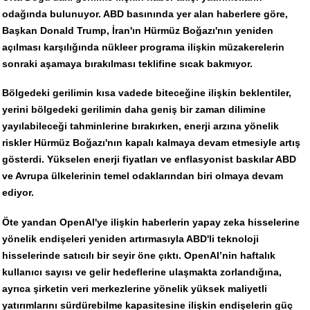
odağında bulunuyor. ABD basınında yer alan haberlere göre,
Başkan Donald Trump, İran'ın Hürmüz Boğazı'nın yeniden
açılması karşılığında nükleer programa ilişkin müzakerelerin
sonraki aşamaya bırakılması teklifine sıcak bakmıyor.
Bölgedeki gerilimin kısa vadede biteceğine ilişkin beklentiler,
yerini bölgedeki gerilimin daha geniş bir zaman dilimine
yayılabileceği tahminlerine bırakırken, enerji arzına yönelik
riskler Hürmüz Boğazı'nın kapalı kalmaya devam etmesiyle artış
gösterdi. Yükselen enerji fiyatları ve enflasyonist baskılar ABD
ve Avrupa ülkelerinin temel odaklarından biri olmaya devam
ediyor.
Öte yandan OpenAI'ye ilişkin haberlerin yapay zeka hisselerine
yönelik endişeleri yeniden artırmasıyla ABD'li teknoloji
hisselerinde satıcılı bir seyir öne çıktı. OpenAI’nin haftalık
kullanıcı sayısı ve gelir hedeflerine ulaşmakta zorlandığına,
ayrıca şirketin veri merkezlerine yönelik yüksek maliyetli
yatırımlarını sürdürebilme kapasitesine ilişkin endişelerin güç