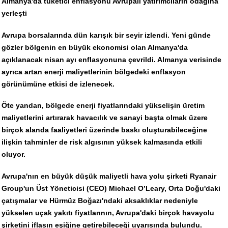
Almanya'da tüketici enflasyonu Avrupalı yatırımcıların odağına
yerleşti
Avrupa borsalarında dün karışık bir seyir izlendi. Yeni günde
gözler bölgenin en büyük ekonomisi olan Almanya'da
açıklanacak nisan ayı enflasyonuna çevrildi. Almanya verisinde
ayrıca artan enerji maliyetlerinin bölgedeki enflasyon
görünümüne etkisi de izlenecek.
Öte yandan, bölgede enerji fiyatlarındaki yükselişin üretim
maliyetlerini artırarak havacılık ve sanayi başta olmak üzere
birçok alanda faaliyetleri üzerinde baskı oluşturabileceğine
ilişkin tahminler de risk algısının yüksek kalmasında etkili
oluyor.
Avrupa'nın en büyük düşük maliyetli hava yolu şirketi Ryanair
Group'un Üst Yöneticisi (CEO) Michael O’Leary, Orta Doğu'daki
çatışmalar ve Hürmüz Boğazı'ndaki aksaklıklar nedeniyle
yükselen uçak yakıtı fiyatlarının, Avrupa'daki birçok havayolu
şirketini iflasın eşiğine getirebileceği uyarısında bulundu.