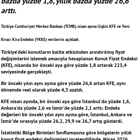
bazda yüzde 1,8, yıllık bazda yüzde 26,6
arttı.
Türkiye Cumhuriyet Merkez Bankası (TCMB), nisan ayına ilişkin KFE ve Yeni
Kiracı Kira Endeksi (YKKE) verilerini açıkladı.
Türkiye’deki konutların kalite etkisinden arındırılmış fiyat
değişimlerini izlemek amacıyla hesaplanan Konut Fiyat Endeksi
(KFE), nisanda bir önceki aya göre yüzde 1,8 artarak 223,4
seviyesinde gerçekleşti.
Bir önceki yılın aynı ayına göre yüzde 26,6 artan KFE, aynı
dönemde reel olarak yüzde 4,3 azaldı.
KFE nisan ayında, bir önceki aya göre İstanbul'da yüzde 1,6,
Ankara'da yüzde 2,6 ve İzmir’de yüzde 2,1 arttı. Endeks
değerleri bir önceki yılın aynı ayına göre, İstanbul, Ankara ve
İzmir’de sırasıyla yüzde 26,2, 29,9 ve 26,7 artış gösterdi.
İstatistiki Bölge Birimleri Sınıflamasına göre bölgelerin yıllık
konut fiyat endeksi değişimleri incelendiğinde, Nisan 2026