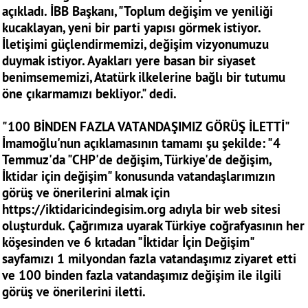
açıkladı. İBB Başkanı, "Toplum değişim ve yeniliği
kucaklayan, yeni bir parti yapısı görmek istiyor.
İletişimi güçlendirmemizi, değişim vizyonumuzu
duymak istiyor. Ayakları yere basan bir siyaset
benimsememizi, Atatürk ilkelerine bağlı bir tutumu
öne çıkarmamızı bekliyor." dedi.
"100 BİNDEN FAZLA VATANDAŞIMIZ GÖRÜŞ İLETTİ"
İmamoğlu'nun açıklamasının tamamı şu şekilde: "4
Temmuz'da "CHP'de değişim, Türkiye'de değişim,
İktidar için değişim" konusunda vatandaşlarımızın
görüş ve önerilerini almak için
https://iktidaricindegisim.org adıyla bir web sitesi
oluşturduk. Çağrımıza uyarak Türkiye coğrafyasının her
köşesinden ve 6 kıtadan "İktidar İçin Değişim"
sayfamızı 1 milyondan fazla vatandaşımız ziyaret etti
ve 100 binden fazla vatandaşımız değişim ile ilgili
görüş ve önerilerini iletti.