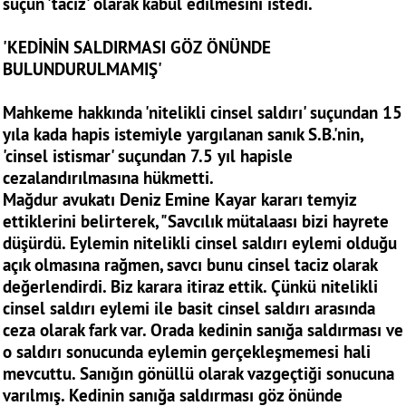
suçun 'taciz' olarak kabul edilmesini istedi.
'KEDİNİN SALDIRMASI GÖZ ÖNÜNDE
BULUNDURULMAMIŞ'
Mahkeme hakkında 'nitelikli cinsel saldırı' suçundan 15
yıla kada hapis istemiyle yargılanan sanık S.B.'nin,
'cinsel istismar' suçundan 7.5 yıl hapisle
cezalandırılmasına hükmetti.
Mağdur avukatı Deniz Emine Kayar kararı temyiz
ettiklerini belirterek, "Savcılık mütalaası bizi hayrete
düşürdü. Eylemin nitelikli cinsel saldırı eylemi olduğu
açık olmasına rağmen, savcı bunu cinsel taciz olarak
değerlendirdi. Biz karara itiraz ettik. Çünkü nitelikli
cinsel saldırı eylemi ile basit cinsel saldırı arasında
ceza olarak fark var. Orada kedinin sanığa saldırması ve
o saldırı sonucunda eylemin gerçekleşmemesi hali
mevcuttu. Sanığın gönüllü olarak vazgeçtiği sonucuna
varılmış. Kedinin sanığa saldırması göz önünde