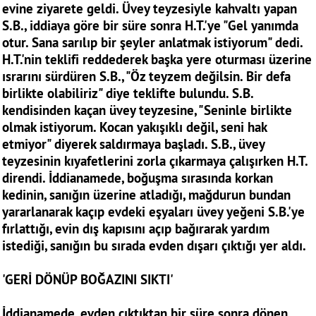
evine ziyarete geldi. Üvey teyzesiyle kahvaltı yapan
S.B., iddiaya göre bir süre sonra H.T.'ye "Gel yanımda
otur. Sana sarılıp bir şeyler anlatmak istiyorum" dedi.
H.T.'nin teklifi reddederek başka yere oturması üzerine
ısrarını sürdüren S.B., "Öz teyzem değilsin. Bir defa
birlikte olabiliriz" diye teklifte bulundu. S.B.
kendisinden kaçan üvey teyzesine, "Seninle birlikte
olmak istiyorum. Kocan yakışıklı değil, seni hak
etmiyor" diyerek saldırmaya başladı. S.B., üvey
teyzesinin kıyafetlerini zorla çıkarmaya çalışırken H.T.
direndi. İddianamede, boğuşma sırasında korkan
kedinin, sanığın üzerine atladığı, mağdurun bundan
yararlanarak kaçıp evdeki eşyaları üvey yeğeni S.B.'ye
fırlattığı, evin dış kapısını açıp bağırarak yardım
istediği, sanığın bu sırada evden dışarı çıktığı yer aldı.
'GERİ DÖNÜP BOĞAZINI SIKTI'
İddianamede, evden çıktıktan bir süre sonra dönen