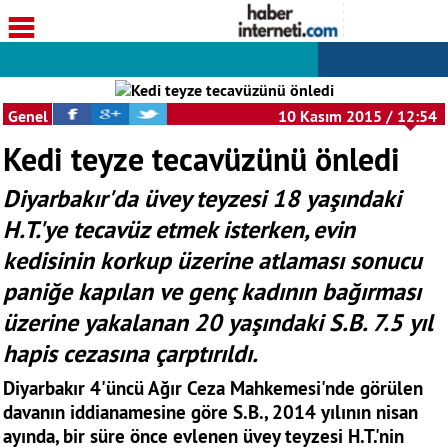
Genel
10 Kasım 2015 / 12:54
Kedi teyze tecavüzünü önledi
Diyarbakır'da üvey teyzesi 18 yaşındaki
H.T.'ye tecavüz etmek isterken, evin
kedisinin korkup üzerine atlaması sonucu
paniğe kapılan ve genç kadının bağırması
üzerine yakalanan 20 yaşındaki S.B. 7.5 yıl
hapis cezasına çarptırıldı.
Diyarbakır 4'üncü Ağır Ceza Mahkemesi'nde görülen
davanın iddianamesine göre S.B., 2014 yılının nisan
ayında, bir süre önce evlenen üvey teyzesi H.T.'nin