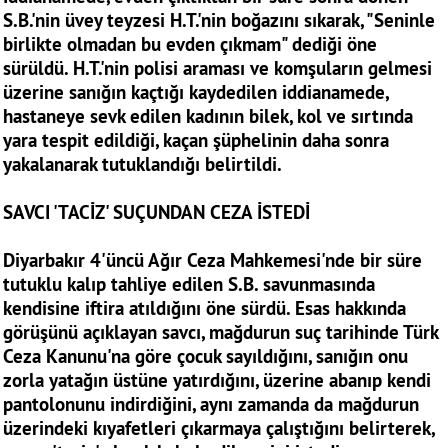
S.B.'nin üvey teyzesi H.T.'nin boğazını sıkarak, "Seninle
birlikte olmadan bu evden çıkmam" dediği öne
sürüldü. H.T.'nin polisi araması ve komşuların gelmesi
üzerine sanığın kaçtığı kaydedilen iddianamede,
hastaneye sevk edilen kadının bilek, kol ve sırtında
yara tespit edildiği, kaçan şüphelinin daha sonra
yakalanarak tutuklandığı belirtildi.
SAVCI 'TACİZ' SUÇUNDAN CEZA İSTEDİ
Diyarbakır 4'üncü Ağır Ceza Mahkemesi'nde bir süre
tutuklu kalıp tahliye edilen S.B. savunmasında
kendisine iftira atıldığını öne sürdü. Esas hakkında
görüşünü açıklayan savcı, mağdurun suç tarihinde Türk
Ceza Kanunu'na göre çocuk sayıldığını, sanığın onu
zorla yatağın üstüne yatırdığını, üzerine abanıp kendi
pantolonunu indirdiğini, aynı zamanda da mağdurun
üzerindeki kıyafetleri çıkarmaya çalıştığını belirterek,