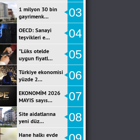
1 milyon 30 bin
03
gayrimenk…
OECD: Sanayi
04
teşvikleri e…
"Lüks otelde
05
uygun fiyatl…
Türkiye ekonomisi
06
yüzde 2…
EKONOMİM 2026
07
MAYIS sayıs…
Site aidatlarına
08
yeni düz…
Hane halkı evde
09