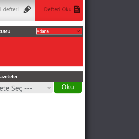
i defteri
Defteri Oku
RUMU
azeteler
Oku