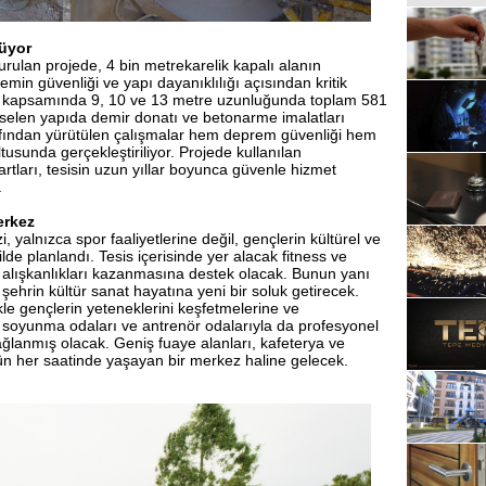
üyor
rulan projede, 4 bin metrekarelik kapalı alanın
min güvenliği ve yapı dayanıklılığı açısından kritik
ı kapsamında 9, 10 ve 13 metre uzunluğunda toplam 581
kselen yapıda demir donatı ve betonarme imalatları
arafından yürütülen çalışmalar hem deprem güvenliği hem
usunda gerçekleştiriliyor. Projede kullanılan
rtları, tesisin uzun yıllar boyunca güvenle hizmet
.
erkez
alnızca spor faaliyetlerine değil, gençlerin kültürel ve
de planlandı. Tesis içerisinde yer alacak fitness ve
am alışkanlıkları kazanmasına destek olacak. Bunun yanı
şehrin kültür sanat hayatına yeni bir soluk getirecek.
kle gençlerin yeteneklerini keşfetmelerine ve
 soyunma odaları ve antrenör odalarıyla da profesyonel
 sağlanmış olacak. Geniş fuaye alanları, kafeterya ve
ün her saatinde yaşayan bir merkez haline gelecek.