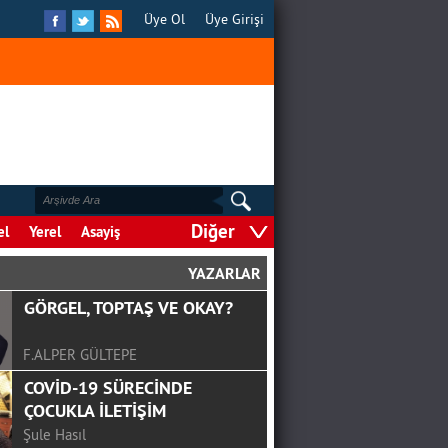
Üye Ol
Üye Girişi
Diğer
el
Yerel
Asayiş
YAZARLAR
GÖRGEL, TOPTAŞ VE OKAY?
F.ALPER GÜLTEPE
COVİD-19 SÜRECİNDE
ÇOCUKLA İLETİŞİM
Şule Hasıl