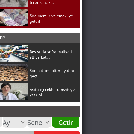
terörist yak…
Sıra memur ve emekliye
geldi!
BER
Beş yılda sofra maliyeti
altıya kat…
Siirt bıttımı altın fiyatını
geçti
Asitli içecekler obeziteye
yatkınl…