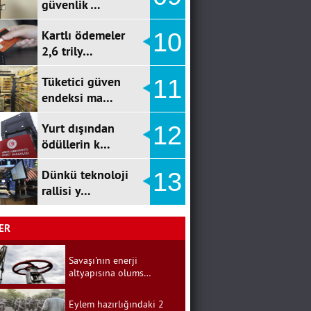
güvenlik …
Kartlı ödemeler
10
2,6 trily…
Tüketici güven
11
endeksi ma…
Yurt dışından
12
ödüllerin k…
Dünkü teknoloji
13
rallisi y…
ER
Savaşı'nın enerji
altyapısına olums…
Eylem hazırlığındaki 2