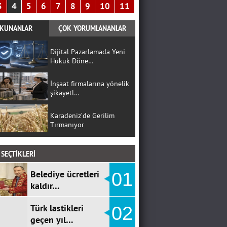
3
4
5
6
7
8
9
10
11
KUNANLAR
ÇOK YORUMLANANLAR
Dijital Pazarlamada Yeni
Hukuk Döne…
İnşaat firmalarına yönelik
şikayetl…
Karadeniz’de Gerilim
Tırmanıyor
SEÇTİKLERİ
Belediye ücretleri
01
kaldır…
Türk lastikleri
02
geçen yıl…