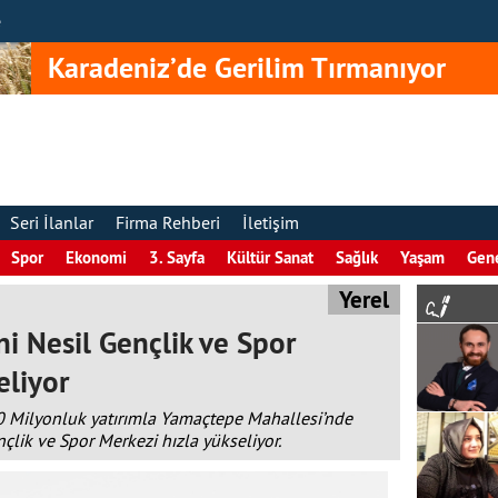
e
Karadeniz’de Gerilim Tırmanıyor
Seri İlanlar
Firma Rehberi
İletişim
Spor
Ekonomi
3. Sayfa
Kültür Sanat
Sağlık
Yaşam
Gen
Yerel
i Nesil Gençlik ve Spor
eliyor
0 Milyonluk yatırımla Yamaçtepe Mahallesi’nde
lik ve Spor Merkezi hızla yükseliyor.