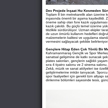
Dev Projede İnşaat Hız Kesmeden Sür
Toplam 8 bin metrekarelik alan üzerine ku
inşasında önemli bir aşama kaydedildi. Ze
öneme sahip olan fore kazık uygulamas
kazık çakıldı. Bu güçlü temel üzerine yü
titizlikle sürdürülüyor. Uzman ekipler t
de uzun ömürlü kullanım hedefleri doğrult
malzemelerin kalitesi ve uygulama standa
vermesini sağlayacak şekilde belirleniyor
Gençlere Hitap Eden Çok Yönlü Bir M
Kahramanmaraş Gençlik ve Spor Merkezi, y
sanatsal gelişimine de katkı sunacak şekil
plates salonları, gençlerin sağlıklı yaş
sıra 4 tiyatro salonu ve 2 sinema salonu, 
Zekâ, müzik ve sanat atölyeleri ise özelli
geliştirmelerine imkân tanıyacak. Sporcu
spor faaliyetleri için gerekli tüm altyapı
dinlenme bölümleri sayesinde tesis, gün