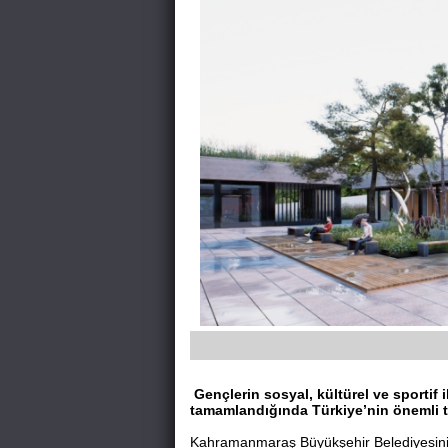
Gençlerin sosyal, kültürel ve sportif
tamamlandığında Türkiye’nin önemli te
Kahramanmaraş Büyükşehir Belediyesinin