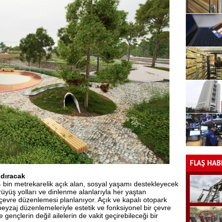
FLAŞ HAB
ndıracak
 bin metrekarelik açık alan, sosyal yaşamı destekleyecek
rüyüş yolları ve dinlenme alanlarıyla her yaştan
çevre düzenlemesi planlanıyor. Açık ve kapalı otopark
peyzaj düzenlemeleriyle estetik ve fonksiyonel bir çevre
ençlerin değil ailelerin de vakit geçirebileceği bir