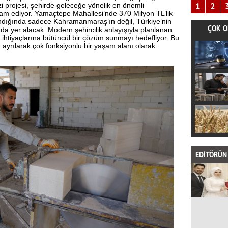
1
2
projesi, şehirde geleceğe yönelik en önemli
vam ediyor. Yamaçtepe Mahallesi’nde 370 Milyon TL’lik
andığında sadece Kahramanmaraş’ın değil, Türkiye’nin
ÇOK O
nda yer alacak. Modern şehircilik anlayışıyla planlanan
if ihtiyaçlarına bütüncül bir çözüm sunmayı hedefliyor. Bu
 ayrılarak çok fonksiyonlu bir yaşam alanı olarak
EDİTÖRÜN 