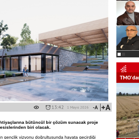
TMO'dan
+A
13:42
-A
1 Mayıs 2026
 ihtiyaçlarına bütüncül bir çözüm sunacak proje
sislerinden biri olacak.
 gençlik vizyonu doğrultusunda hayata geçirdiği