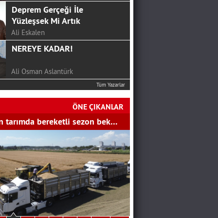
Deprem Gerçeği İle
Yüzleşsek Mi Artık
Ali Eskalen
NEREYE KADAR!
Ali Osman Aslantürk
Tüm Yazarlar
24 HAZİRAN’DAN SONRA
CHP…
ÖNE ÇIKANLAR
SERKAN ÜNAL
 tarımda bereketli sezon bek…
Mutluluk Sofrası...
Hakan Aydemir
YGS Öncesi Yapmanız
Gerekenler
Bekir Gözalan