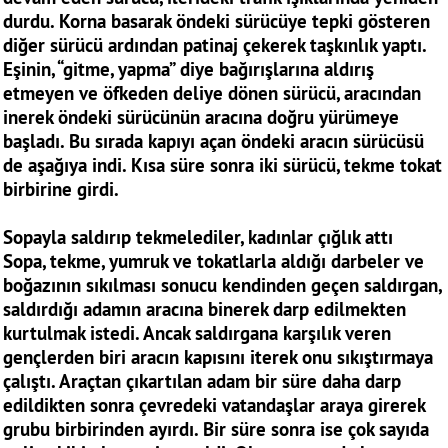
durdu. Korna basarak öndeki sürücüye tepki gösteren
diğer sürücü ardından patinaj çekerek taşkınlık yaptı.
Eşinin, “gitme, yapma” diye bağırışlarına aldırış
etmeyen ve öfkeden deliye dönen sürücü, aracından
inerek öndeki sürücünün aracına doğru yürümeye
başladı. Bu sırada kapıyı açan öndeki aracın sürücüsü
de aşağıya indi. Kısa süre sonra iki sürücü, tekme tokat
birbirine girdi.
Sopayla saldırıp tekmelediler, kadınlar çığlık attı
Sopa, tekme, yumruk ve tokatlarla aldığı darbeler ve
boğazının sıkılması sonucu kendinden geçen saldırgan,
saldırdığı adamın aracına binerek darp edilmekten
kurtulmak istedi. Ancak saldırgana karşılık veren
gençlerden biri aracın kapısını iterek onu sıkıştırmaya
çalıştı. Araçtan çıkartılan adam bir süre daha darp
edildikten sonra çevredeki vatandaşlar araya girerek
grubu birbirinden ayırdı. Bir süre sonra ise çok sayıda