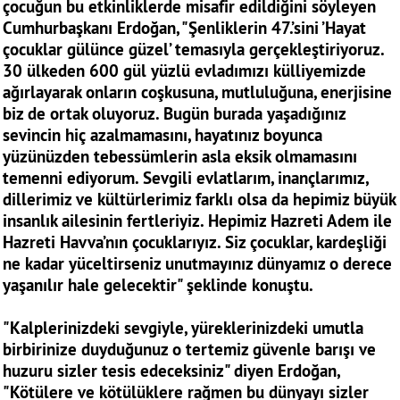
çocuğun bu etkinliklerde misafir edildiğini söyleyen
Cumhurbaşkanı Erdoğan, "Şenliklerin 47.’sini ’Hayat
çocuklar gülünce güzel’ temasıyla gerçekleştiriyoruz.
30 ülkeden 600 gül yüzlü evladımızı külliyemizde
ağırlayarak onların coşkusuna, mutluluğuna, enerjisine
biz de ortak oluyoruz. Bugün burada yaşadığınız
sevincin hiç azalmamasını, hayatınız boyunca
yüzünüzden tebessümlerin asla eksik olmamasını
temenni ediyorum. Sevgili evlatlarım, inançlarımız,
dillerimiz ve kültürlerimiz farklı olsa da hepimiz büyük
insanlık ailesinin fertleriyiz. Hepimiz Hazreti Adem ile
Hazreti Havva’nın çocuklarıyız. Siz çocuklar, kardeşliği
ne kadar yüceltirseniz unutmayınız dünyamız o derece
yaşanılır hale gelecektir" şeklinde konuştu.
"Kalplerinizdeki sevgiyle, yüreklerinizdeki umutla
birbirinize duyduğunuz o tertemiz güvenle barışı ve
huzuru sizler tesis edeceksiniz" diyen Erdoğan,
"Kötülere ve kötülüklere rağmen bu dünyayı sizler