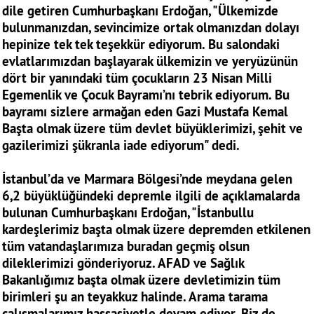
dile getiren Cumhurbaşkanı Erdoğan, "Ülkemizde
bulunmanızdan, sevincimize ortak olmanızdan dolayı
hepinize tek tek teşekkür ediyorum. Bu salondaki
evlatlarımızdan başlayarak ülkemizin ve yeryüzünün
dört bir yanındaki tüm çocukların 23 Nisan Milli
Egemenlik ve Çocuk Bayramı’nı tebrik ediyorum. Bu
bayramı sizlere armağan eden Gazi Mustafa Kemal
Başta olmak üzere tüm devlet büyüklerimizi, şehit ve
gazilerimizi şükranla iade ediyorum" dedi.
İstanbul’da ve Marmara Bölgesi’nde meydana gelen
6,2 büyüklüğündeki depremle ilgili de açıklamalarda
bulunan Cumhurbaşkanı Erdoğan, "İstanbullu
kardeşlerimiz başta olmak üzere depremden etkilenen
tüm vatandaşlarımıza buradan geçmiş olsun
dileklerimizi gönderiyoruz. AFAD ve Sağlık
Bakanlığımız başta olmak üzere devletimizin tüm
birimleri şu an teyakkuz halinde. Arama tarama
çalışmalarımız hassasiyetle devam ediyor. Biz de