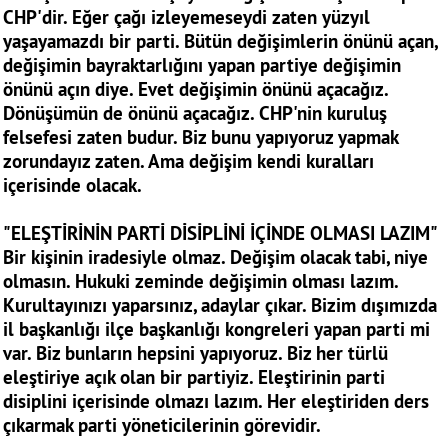
CHP'dir. Eğer çağı izleyemeseydi zaten yüzyıl
yaşayamazdı bir parti. Bütün değişimlerin önünü açan,
değişimin bayraktarlığını yapan partiye değişimin
önünü açın diye. Evet değişimin önünü açacağız.
Dönüşümün de önünü açacağız. CHP'nin kuruluş
felsefesi zaten budur. Biz bunu yapıyoruz yapmak
zorundayız zaten. Ama değişim kendi kuralları
içerisinde olacak.
"ELEŞTİRİNİN PARTİ DİSİPLİNİ İÇİNDE OLMASI LAZIM"
Bir kişinin iradesiyle olmaz. Değişim olacak tabi, niye
olmasın. Hukuki zeminde değişimin olması lazım.
Kurultayınızı yaparsınız, adaylar çıkar. Bizim dışımızda
il başkanlığı ilçe başkanlığı kongreleri yapan parti mi
var. Biz bunların hepsini yapıyoruz. Biz her türlü
eleştiriye açık olan bir partiyiz. Eleştirinin parti
disiplini içerisinde olmazı lazım. Her eleştiriden ders
çıkarmak parti yöneticilerinin görevidir.