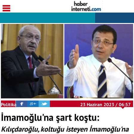
Politika
23 Haziran 2023 / 06:57
İmamoğlu'na şart koştu:
Kılıçdaroğlu, koltuğu isteyen İmamoğlu'na