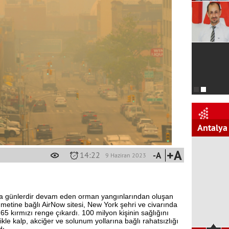
Antalya
+A
14:22
-A
9 Haziran 2023
da günlerdir devam eden orman yangınlarından oluşan
metine bağlı AirNow sitesi, New York şehri ve civarında
65 kırmızı renge çıkardı. 100 milyon kişinin sağlığını
ikle kalp, akciğer ve solunum yollarına bağlı rahatsızlığı