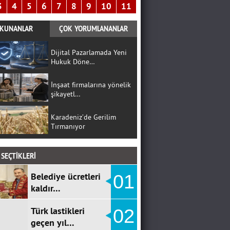
3
4
5
6
7
8
9
10
11
KUNANLAR
ÇOK YORUMLANANLAR
Dijital Pazarlamada Yeni
Hukuk Döne…
İnşaat firmalarına yönelik
şikayetl…
Karadeniz’de Gerilim
Tırmanıyor
SEÇTİKLERİ
Belediye ücretleri
01
kaldır…
Türk lastikleri
02
geçen yıl…