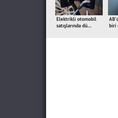
Elektrikli otomobil
AB'd
satışlarında dü…
biri