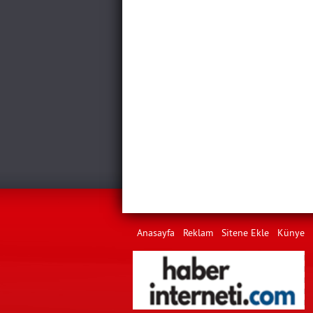
Anasayfa
Reklam
Sitene Ekle
Künye