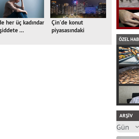
e her üç kadından
Çin'de konut
 şiddete …
piyasasındaki
sıkıntıl…
ÖZEL HA
ARŞİV