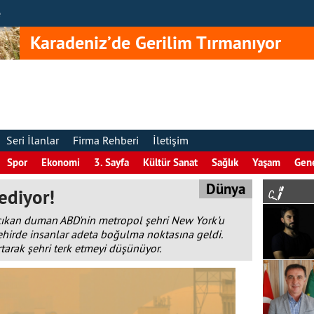
e
Karadeniz’de Gerilim Tırmanıyor
Seri İlanlar
Firma Rehberi
İletişim
Spor
Ekonomi
3. Sayfa
Kültür Sanat
Sağlık
Yaşam
Gen
Dünya
ediyor!
ıkan duman ABD'nin metropol şehri New York'u
ehirde insanlar adeta boğulma noktasına geldi.
artarak şehri terk etmeyi düşünüyor.