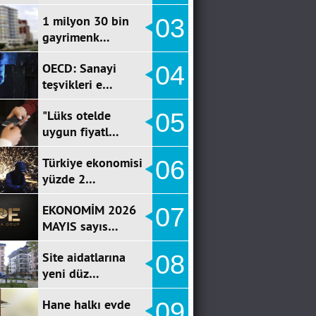
1 milyon 30 bin
03
gayrimenk…
OECD: Sanayi
04
teşvikleri e…
"Lüks otelde
05
uygun fiyatl…
Türkiye ekonomisi
06
yüzde 2…
EKONOMİM 2026
07
MAYIS sayıs…
Site aidatlarına
08
yeni düz…
Hane halkı evde
09