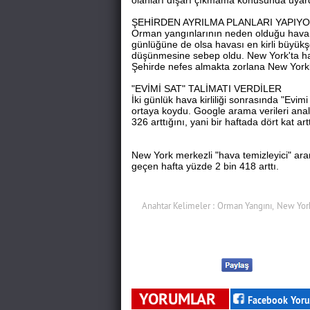
olanları dışarı çıkmama konusunda uyard
ŞEHİRDEN AYRILMA PLANLARI YAPIY
Orman yangınlarının neden olduğu hava ki
günlüğüne de olsa havası en kirli büyükş
düşünmesine sebep oldu. New York'ta hava
Şehirde nefes almakta zorlana New Yorklu
"EVİMİ SAT" TALİMATI VERDİLER
İki günlük hava kirliliği sonrasında "Evim
ortaya koydu. Google arama verileri anali
326 arttığını, yani bir haftada dört kat art
New York merkezli "hava temizleyici" ara
geçen hafta yüzde 2 bin 418 arttı.
Anahtar Kelimeler :
Orman Yangını,
New Yor
YORUMLAR
Facebook Yoru