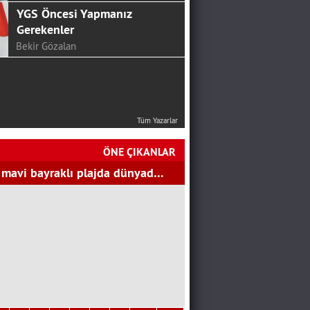
Ali Eskalen
NEREYE KADAR!
Ali Osman Aslantürk
24 HAZİRAN’DAN SONRA
CHP…
SERKAN ÜNAL
Tüm Yazarlar
Mutluluk Sofrası...
ÖNE ÇIKANLAR
Hakan Aydemir
 mavi bayraklı plajda dünyad…
YGS Öncesi Yapmanız
Gerekenler
Bekir Gözalan