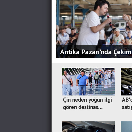
Antika Pazarı’nda Çekim
Çin neden yoğun ilgi
AB'
gören destinas…
satı