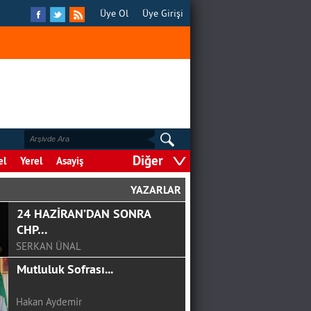
Üye Ol
Üye Girişi
Diğer
el
Yerel
Asayiş
GÖRGEL, TOPTAŞ VE OKAY?
YAZARLAR
F.ALPER GÜLTEPE
COVİD-19 SÜRECİNDE
ÇOCUKLA İLETİŞİM
Şule Hasıl
Deprem Gerçeği İle
Yüzleşsek Mi Artık