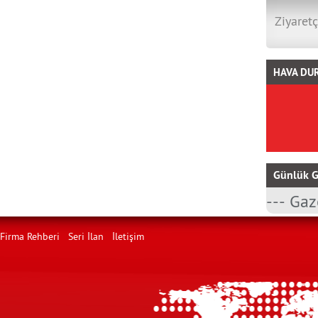
Ziyaretç
HAVA DU
Günlük G
Firma Rehberi
Seri İlan
İletişim