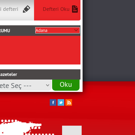
i defteri
Defteri Oku
RUMU
azeteler
Oku