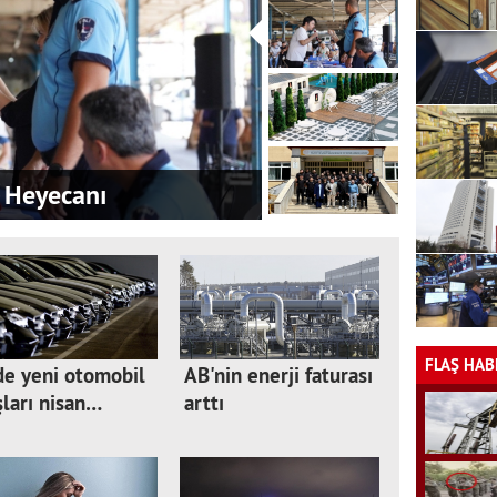
 Heyecanı
FLAŞ HAB
de yeni otomobil
AB'nin enerji faturası
şları nisan…
arttı