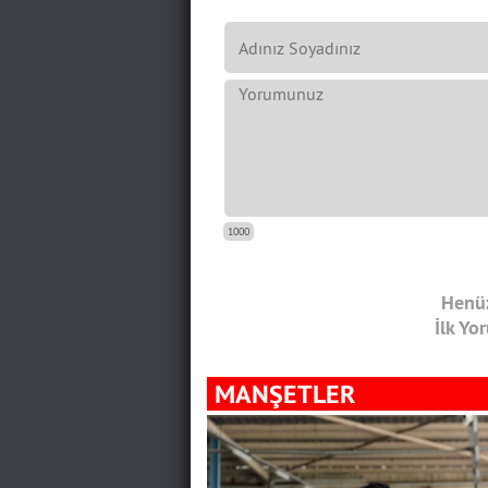
1000
Henüz
İlk Yo
MANŞETLER