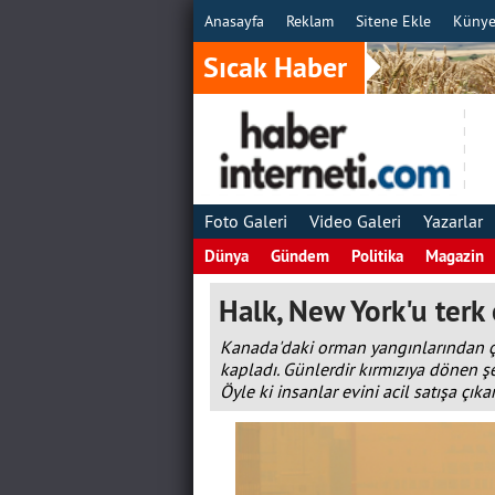
Anasayfa
Reklam
Sitene Ekle
Küny
Sıcak Haber
Foto Galeri
Video Galeri
Yazarlar
Dünya
Gündem
Politika
Magazin
Halk, New York'u terk 
Kanada'daki orman yangınlarından ç
kapladı. Günlerdir kırmızıya dönen ş
Öyle ki insanlar evini acil satışa çık