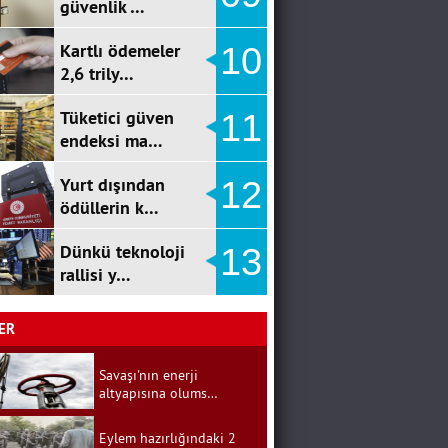
güvenlik …
Kartlı ödemeler
10
2,6 trily…
Tüketici güven
11
endeksi ma…
Yurt dışından
12
ödüllerin k…
Dünkü teknoloji
13
rallisi y…
ER
Savaşı'nın enerji
altyapısına olums…
Eylem hazırlığındaki 2