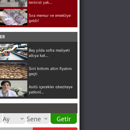
terörist yak…
Sıra memur ve emekliye
geldi!
BER
Beş yılda sofra maliyeti
altıya kat…
Siirt bıttımı altın fiyatını
geçti
Asitli içecekler obeziteye
yatkınl…