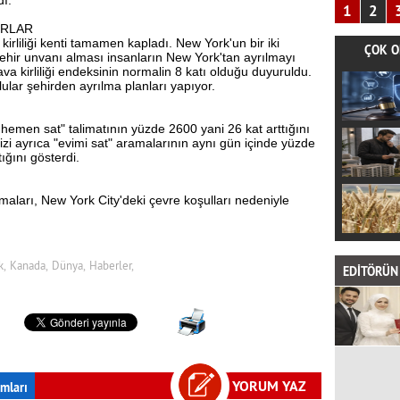
ı.
1
2
ORLAR
rliliği kenti tamamen kapladı. New York'un bir iki
ÇOK O
ehir unvanı alması insanların New York'tan ayrılmayı
 kirliliği endeksinin normalin 8 katı olduğu duyuruldu.
lar şehirden ayrılma planları yapıyor.
i hemen sat" talimatının yüzde 2600 yani 26 kat arttığını
zi ayrıca "evimi sat" aramalarının aynı gün içinde yüzde
tığını gösterdi.
maları, New York City'deki çevre koşulları nedeniyle
k,
Kanada,
Dünya,
Haberler,
EDİTÖRÜN 
YORUM YAZ
mları