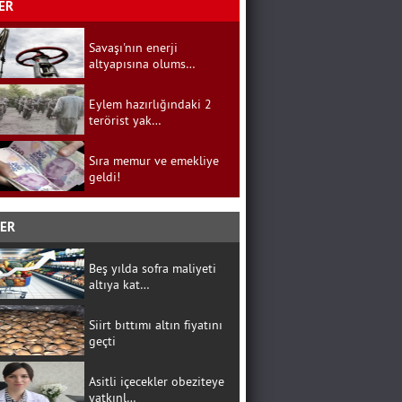
ER
Savaşı'nın enerji
altyapısına olums…
Eylem hazırlığındaki 2
terörist yak…
Sıra memur ve emekliye
geldi!
BER
Beş yılda sofra maliyeti
altıya kat…
Siirt bıttımı altın fiyatını
geçti
Asitli içecekler obeziteye
yatkınl…