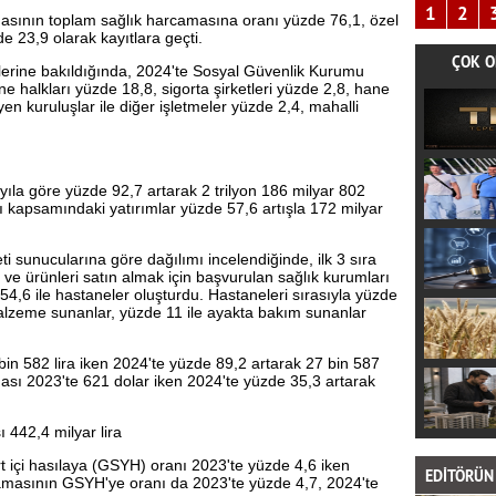
1
2
asının toplam sağlık harcamasına oranı yüzde 76,1, özel
 23,9 olarak kayıtlara geçti.
ÇOK O
nlerine bakıldığında, 2024'te Sosyal Güvenlik Kurumu
 halkları yüzde 18,8, sigorta şirketleri yüzde 2,8, hane
n kuruluşlar ile diğer işletmeler yüzde 2,4, mahalli
yıla göre yüzde 92,7 artarak 2 trilyon 186 milyar 802
ı kapsamındaki yatırımlar yüzde 57,6 artışla 172 milyar
 sunucularına göre dağılımı incelendiğinde, ilk 3 sıra
 ve ürünleri satın almak için başvurulan sağlık kurumları
4,6 ile hastaneler oluşturdu. Hastaneleri sırasıyla yüzde
malzeme sunanlar, yüzde 11 ile ayakta bakım sunanlar
bin 582 lira iken 2024'te yüzde 89,2 artarak 27 bin 587
ması 2023'te 621 dolar iken 2024'te yüzde 35,3 artarak
 442,4 milyar lira
t içi hasılaya (GSYH) oranı 2023'te yüzde 4,6 iken
EDİTÖRÜN 
camasının GSYH'ye oranı da 2023'te yüzde 4,7, 2024'te