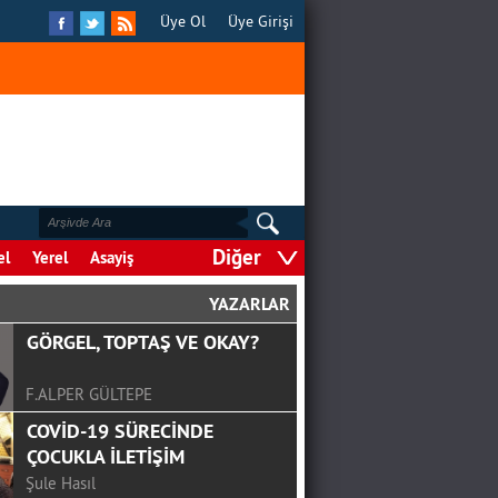
Üye Ol
Üye Girişi
Diğer
el
Yerel
Asayiş
YAZARLAR
GÖRGEL, TOPTAŞ VE OKAY?
F.ALPER GÜLTEPE
COVİD-19 SÜRECİNDE
ÇOCUKLA İLETİŞİM
Şule Hasıl