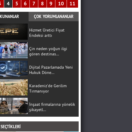
3
4
5
6
7
8
9
10
11
KUNANLAR
ÇOK YORUMLANANLAR
Hizmet Üretici Fiyat
Endeksi arttı
Çin neden yoğun ilgi
gören destinas…
Dijital Pazarlamada Yeni
Hukuk Döne…
Karadeniz’de Gerilim
Tırmanıyor
İnşaat firmalarına yönelik
şikayetl…
SEÇTİKLERİ