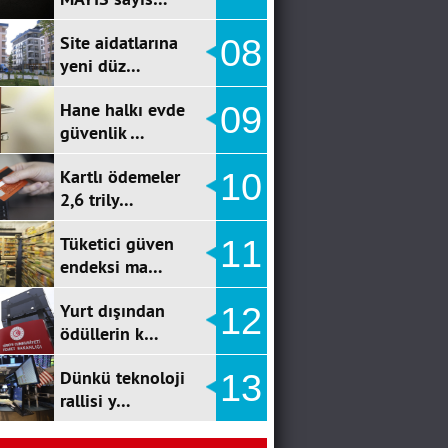
Site aidatlarına
08
yeni düz…
Hane halkı evde
09
güvenlik …
Kartlı ödemeler
10
2,6 trily…
Tüketici güven
11
endeksi ma…
Yurt dışından
12
ödüllerin k…
Dünkü teknoloji
13
rallisi y…