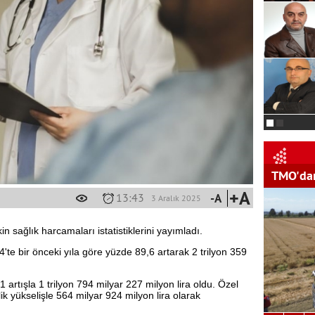
TMO'dan
+A
13:43
-A
3 Aralık 2025
in sağlık harcamaları istatistiklerini yayımladı.
te bir önceki yıla göre yüzde 89,6 artarak 2 trilyon 359
artışla 1 trilyon 794 milyar 227 milyon lira oldu. Özel
k yükselişle 564 milyar 924 milyon lira olarak