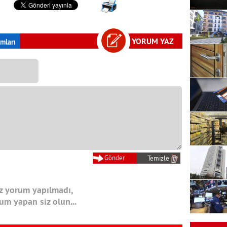
YORUM YAZ
mları
 yorum yapılmadı,
rum yapan siz olun...