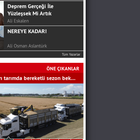
Deprem Gerçeği İle
Yüzleşsek Mi Artık
Ali Eskalen
NEREYE KADAR!
Ali Osman Aslantürk
Tüm Yazarlar
24 HAZİRAN’DAN SONRA
CHP…
ÖNE ÇIKANLAR
SERKAN ÜNAL
 tarımda bereketli sezon bek…
Mutluluk Sofrası...
Hakan Aydemir
YGS Öncesi Yapmanız
Gerekenler
Bekir Gözalan