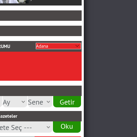
RUMU
azeteler
Oku