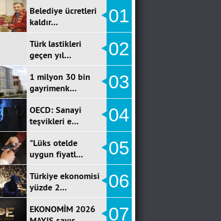
Belediye ücretleri
01
kaldır…
Türk lastikleri
02
geçen yıl…
1 milyon 30 bin
03
gayrimenk…
OECD: Sanayi
04
teşvikleri e…
"Lüks otelde
05
uygun fiyatl…
Türkiye ekonomisi
06
yüzde 2…
EKONOMİM 2026
07
MAYIS sayıs…