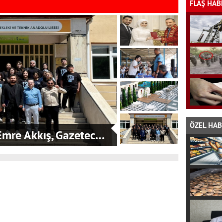
FLAŞ HAB
ÖZEL HA
mre Akkış, Gazetec…