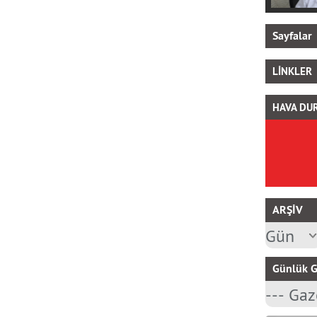
Sayfalar
LİNKLER
HAVA DU
ARŞİV
Günlük G