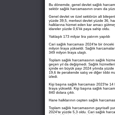
Bu dönemde, genel devlet sağlık harcam
sektör sağlık harcamasının oranı da yüzde
Genel devlet ve özel sektörün alt bileşe
yüzde 39,5, merkezi devlet yüzde 36, hane
halklarına hizmet eden kar amacı gütmeye
idareler yüzde 0,6'lık paya sahip oldu.
Yaklaşık 173 milyar lira yatırım yapıldı
Cari sağlık harcaması 2024'te bir önceki 
milyon liraya yükseldi. Sağlık harcamalar
349 milyon liraya ulaştı.
Toplam sağlık harcamasının sağlık hizmeti
geçen yıl da değişmedi. Sağlık hizmetleri
içinde en büyük payı 2024 yılında yüzde 5
19,6 ile perakende satış ve diğer tıbbi 
izledi.
Kişi başına sağlık harcaması 2023'te 14 
liraya yükseldi. Kişi başına sağlık harca
840 dolara çıktı.
Hane halklarının cepten sağlık harcaması
Toplam sağlık harcamasının gayrisafi yur
2024'te yüzde 5,3 oldu. Cari sağlık har