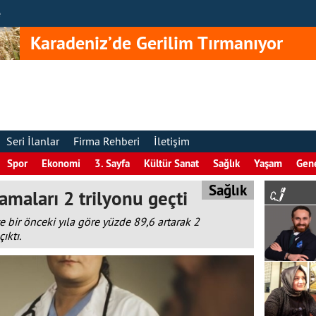
e
Karadeniz’de Gerilim Tırmanıyor
Seri İlanlar
Firma Rehberi
İletişim
Spor
Ekonomi
3. Sayfa
Kültür Sanat
Sağlık
Yaşam
Gen
Sağlık
amaları 2 trilyonu geçti
e bir önceki yıla göre yüzde 89,6 artarak 2
ıktı.