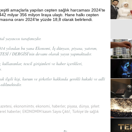
 çeşitli amaçlarla yapılan cepten sağlık harcaması 2024'te
442 milyar 356 milyon liraya ulaştı. Hane halkı cepten
masına oranı 2024'te yüzde 18,8 olarak belirlendi.
l yayıncısı tarafımızdır.
 yılından bu yana Ekonomi, İş dünyası, piyasa, yatırım,
ESİ / DERGİSİ'nin devamı olarak yayın yapmaktadır.
ullanımlar, tescil girişimleri ve haber içerikleri,
r.
ak ilgili kişi, kurum ve şirketler hakkında gerekli hukuki ve adlî
p edilmektedir.
zetesi,
ekonomimtv,
ekonomi,
haberler,
piyasa,
dünya,
şirket
erel haberler,
EKONOMİM kasım Sayısı Çıktı!,
Türkiye'de sağlık