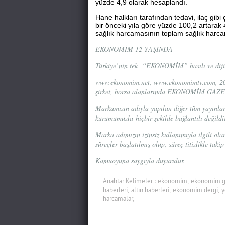
yüzde 4,9 olarak hesaplandı.
Hane halkları tarafından tedavi, ilaç gibi
bir önceki yıla göre yüzde 100,2 artarak 
sağlık harcamasının toplam sağlık harca
EKONOMİM 12 YAŞINDA
Türkiye’nin tek “EKONOMİM” basılı ve dijita
www.ekonomim.net, www.ekonomimtv.com, 2014
şirket, borsa alanlarında EKONOMİM GAZET
Markamızın adıyla yapılan diğer tüm yayınlar, k
kurumumuzla hiçbir şekilde bağlantılı değildi
Marka adımızın izinsiz kullanımıyla ilgili olar
süreçler başlatılmış olup, süreç titizlikle taki
Kamuoyuna saygıyla duyurulur.
Anahtar Kelimeler :
ekonomim,
ekonomim ga
haberleri,
altın haberleri,
ekonomim dergi,
y
harcamalar,