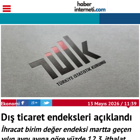
Ekonomi
13 Mayıs 2026 / 11:39
Dış ticaret endeksleri açıklandı
İhracat birim değer endeksi martta geçen
yılın aynı ayına göre yüzde 12,3, ithalat