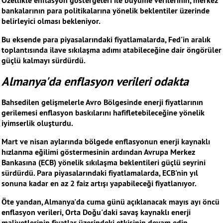
Özellikle enflasyon göstergeleri ile büyüme verilerinin, merkez
bankalarının para politikalarına yönelik beklentiler üzerinde
belirleyici olması bekleniyor.
Bu eksende para piyasalarındaki fiyatlamalarda, Fed'in aralık
toplantısında ilave sıkılaşma adımı atabileceğine dair öngörüler
güçlü kalmayı sürdürdü.
Almanya'da enflasyon verileri odakta
Bahsedilen gelişmelerle Avro Bölgesinde enerji fiyatlarının
gerilemesi enflasyon baskılarını hafifletebileceğine yönelik
iyimserlik oluşturdu.
Mart ve nisan aylarında bölgede enflasyonun enerji kaynaklı
hızlanma eğilimi göstermesinin ardından Avrupa Merkez
Bankasına (ECB) yönelik sıkılaşma beklentileri güçlü seyrini
sürdürdü. Para piyasalarındaki fiyatlamalarda, ECB'nin yıl
sonuna kadar en az 2 faiz artışı yapabileceği fiyatlanıyor.
Öte yandan, Almanya'da cuma günü açıklanacak mayıs ayı öncü
enflasyon verileri, Orta Doğu'daki savaş kaynaklı enerji
maliyetlerinin fiyatlar üzerindeki etkisinin devam edip