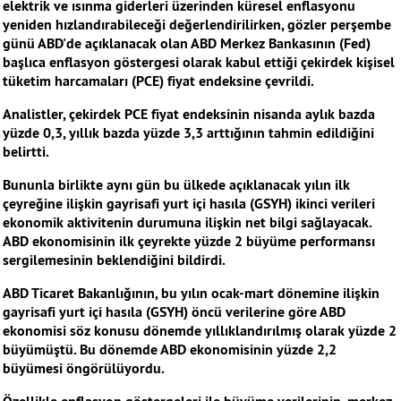
elektrik ve ısınma giderleri üzerinden küresel enflasyonu
yeniden hızlandırabileceği değerlendirilirken, gözler perşembe
günü ABD'de açıklanacak olan ABD Merkez Bankasının (Fed)
başlıca enflasyon göstergesi olarak kabul ettiği çekirdek kişisel
tüketim harcamaları (PCE) fiyat endeksine çevrildi.
Analistler, çekirdek PCE fiyat endeksinin nisanda aylık bazda
yüzde 0,3, yıllık bazda yüzde 3,3 arttığının tahmin edildiğini
belirtti.
Bununla birlikte aynı gün bu ülkede açıklanacak yılın ilk
çeyreğine ilişkin gayrisafi yurt içi hasıla (GSYH) ikinci verileri
ekonomik aktivitenin durumuna ilişkin net bilgi sağlayacak.
ABD ekonomisinin ilk çeyrekte yüzde 2 büyüme performansı
sergilemesinin beklendiğini bildirdi.
ABD Ticaret Bakanlığının, bu yılın ocak-mart dönemine ilişkin
gayrisafi yurt içi hasıla (GSYH) öncü verilerine göre ABD
ekonomisi söz konusu dönemde yıllıklandırılmış olarak yüzde 2
büyümüştü. Bu dönemde ABD ekonomisinin yüzde 2,2
büyümesi öngörülüyordu.