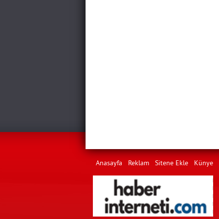
Anasayfa
Reklam
Sitene Ekle
Künye