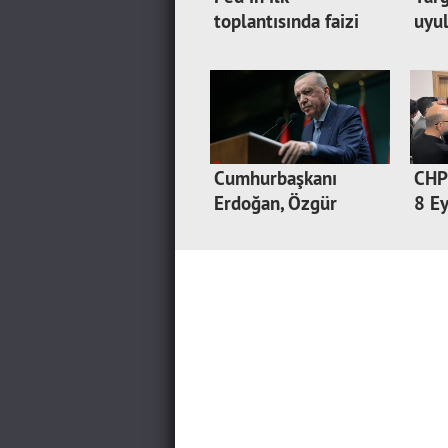
toplantısında faizi
uyu
sabi…
dev
Cumhurbaşkanı
CHP 
Erdoğan, Özgür
8 Ey
Özel'e…