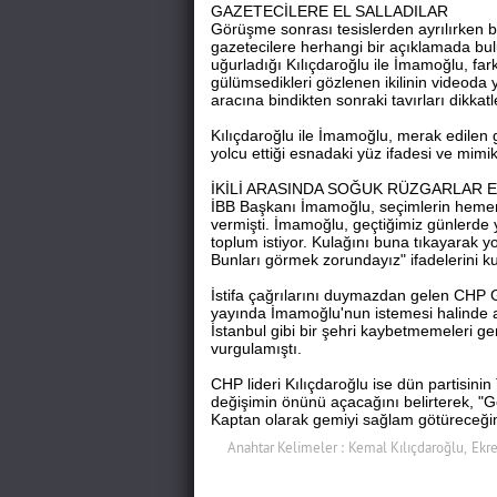
GAZETECİLERE EL SALLADILAR
Görüşme sonrası tesislerden ayrılırken 
gazetecilere herhangi bir açıklamada bu
uğurladığı Kılıçdaroğlu ile İmamoğlu, fark
gülümsedikleri gözlenen ikilinin videoda 
aracına bindikten sonraki tavırları dikka
Kılıçdaroğlu ile İmamoğlu, merak edilen
yolcu ettiği esnadaki yüz ifadesi ve mimikl
İKİLİ ARASINDA SOĞUK RÜZGARLAR 
İBB Başkanı İmamoğlu, seçimlerin hemen 
vermişti. İmamoğlu, geçtiğimiz günlerde 
toplum istiyor. Kulağını buna tıkayarak y
Bunları görmek zorundayız" ifadelerini ku
İstifa çağrılarını duymazdan gelen CHP G
yayında İmamoğlu'nun istemesi halinde ad
İstanbul gibi bir şehri kaybetmemeleri ger
vurgulamıştı.
CHP lideri Kılıçdaroğlu ise dün partisin
değişimin önünü açacağını belirterek, "
Kaptan olarak gemiyi sağlam götüreceğimi
Anahtar Kelimeler :
Kemal Kılıçdaroğlu,
Ekr