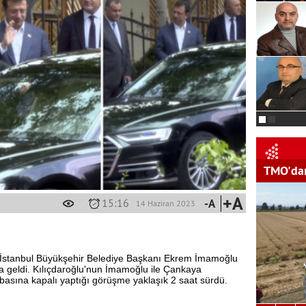
TMO'dan
+A
15:16
-A
14 Haziran 2023
 İstanbul Büyükşehir Belediye Başkanı Ekrem İmamoğlu
ya geldi. Kılıçdaroğlu'nun İmamoğlu ile Çankaya
e basına kapalı yaptığı görüşme yaklaşık 2 saat sürdü.