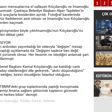
1
2
basın mensuplarına el sallayan Kılıçdaroğlu ve İmamoğlu,
lunmadı. Çankaya Belediye Başkanı Alper Taşdelen'in
ÇOK O
lı araçlarla tesislerden ayrıldı. Fotoğraf karelerinde
yüz ifadelerinin asık olması ve İmamoğlu'nun Kılıçdaroğlu
tlerden kaçmadı.
 görüşmeden böyle çıktıİmamoğlu'nun Kılıçdaroğlu'nu
eri dikkat çekti
ESİYOR
ardından yayımladığı bir videoyla "değişim" mesajı
yaptığı açıklamada da "Değişimi sadece ben değil,
ol yürümek olmaz. Her kesimin ne istediğini anlamak şart.
llanmıştı.
enel Başkanı Kemal Kılıçdaroğlu ise katıldığı canlı
ay olabileceğini dile getirerek, "akılcı düşündüğünü"
ektiğini, birinci önceliğinin İstanbul olduğunu
EDİTÖRÜN 
in TBMM'deki grup toplantısında yaptığı konuşmada
Gemiyi limana sağlam götürmek kaptanın görevidir.
 herkes bilsin" demişti.
em İmamoğlu,
Politika,
Güncel,
Haberler,