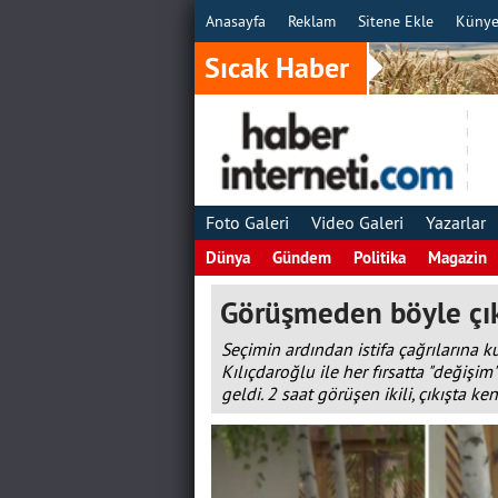
Anasayfa
Reklam
Sitene Ekle
Küny
Sıcak Haber
Foto Galeri
Video Galeri
Yazarlar
Dünya
Gündem
Politika
Magazin
Görüşmeden böyle çık
Seçimin ardından istifa çağrılarına
Kılıçdaroğlu ile her fırsatta "değiş
geldi. 2 saat görüşen ikili, çıkışta ke