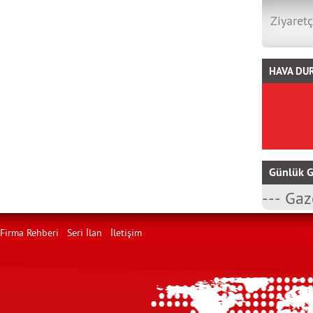
Ziyaretç
HAVA DU
Günlük G
Firma Rehberi
Seri İlan
İletişim