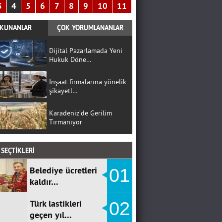
3
4
5
6
7
8
9
10
11
KUNANLAR
ÇOK YORUMLANANLAR
Dijital Pazarlamada Yeni
Hukuk Döne…
İnşaat firmalarına yönelik
şikayetl…
Karadeniz’de Gerilim
Tırmanıyor
SEÇTİKLERİ
Belediye ücretleri
01
kaldır…
Türk lastikleri
02
geçen yıl…