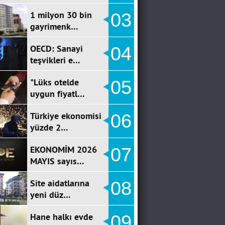
1 milyon 30 bin
03
gayrimenk…
OECD: Sanayi
04
teşvikleri e…
"Lüks otelde
05
uygun fiyatl…
Türkiye ekonomisi
06
yüzde 2…
EKONOMİM 2026
07
MAYIS sayıs…
Site aidatlarına
08
yeni düz…
Hane halkı evde
09