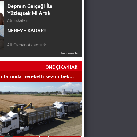
Deprem Gerçeği İle
Yüzleşsek Mi Artık
Ali Eskalen
NEREYE KADAR!
Ali Osman Aslantürk
Tüm Yazarlar
24 HAZİRAN’DAN SONRA
CHP…
ÖNE ÇIKANLAR
SERKAN ÜNAL
 tarımda bereketli sezon bek…
Mutluluk Sofrası...
Hakan Aydemir
YGS Öncesi Yapmanız
Gerekenler
Bekir Gözalan