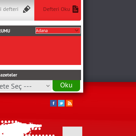
i defteri
Defteri Oku
RUMU
azeteler
Oku