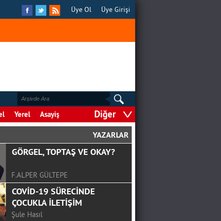
Üye Ol
Üye Girişi
Diğer
el
Yerel
Asayiş
YAZARLAR
GÖRGEL, TOPTAŞ VE OKAY?
F.ALPER GÜLTEPE
COVİD-19 SÜRECİNDE
ÇOCUKLA İLETİŞİM
Şule Hasıl