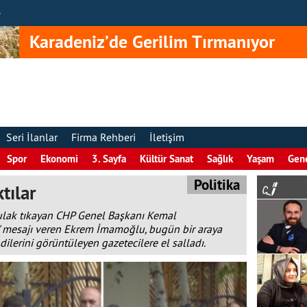
e
Karadeniz’de Gerilim Tırmanıyor
Seri İlanlar
Firma Rehberi
İletişim
Spor
Ekonomi
3. Sayfa
Kültür Sanat
Sağlık
Yaşam
Gen
Politika
tılar
 kulak tıkayan CHP Genel Başkanı Kemal
im" mesajı veren Ekrem İmamoğlu, bugün bir araya
ndilerini görüntüleyen gazetecilere el salladı.