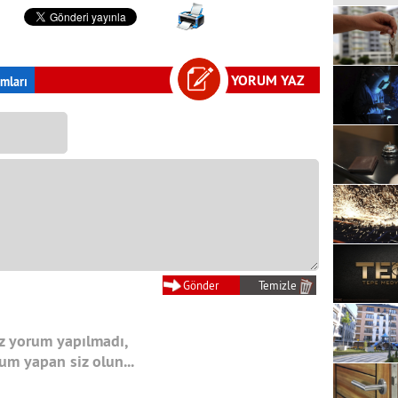
YORUM YAZ
mları
 yorum yapılmadı,
rum yapan siz olun...