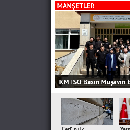
MANŞETLER
KMTSO Basın Müşaviri E
Fed'in ilk
Yarg