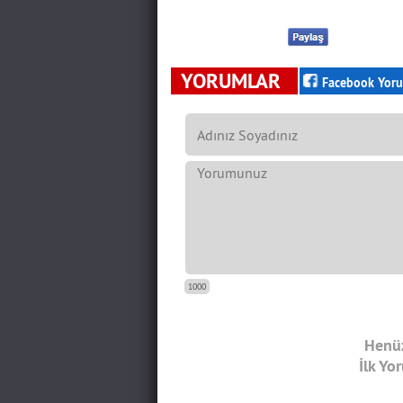
YORUMLAR
Facebook Yoru
1000
Henüz
İlk Yo