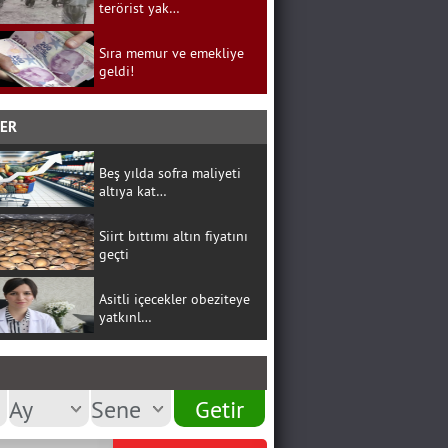
terörist yak…
Sıra memur ve emekliye
geldi!
BER
Beş yılda sofra maliyeti
altıya kat…
Siirt bıttımı altın fiyatını
geçti
Asitli içecekler obeziteye
yatkınl…