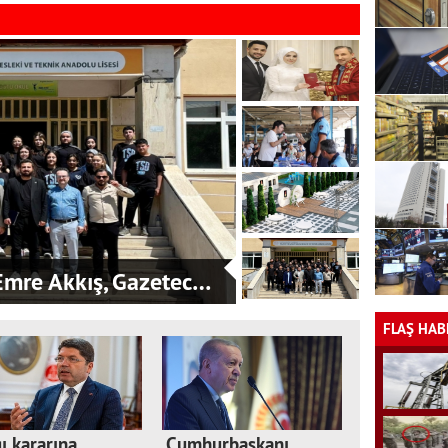
mre Akkış, Gazetec…
FLAŞ HAB
ı kararına
Cumhurbaşkanı