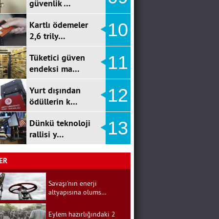
güvenlik …
Kartlı ödemeler
10
2,6 trily…
Tüketici güven
11
endeksi ma…
Yurt dışından
12
ödüllerin k…
Dünkü teknoloji
13
rallisi y…
ER
Savaşı'nın enerji
altyapısına olums…
Eylem hazırlığındaki 2