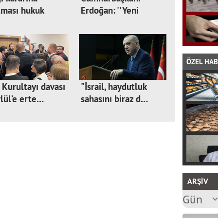
lması hukuk
Erdoğan: ''Yeni
le…
kutup…
ÖZEL HA
Kurultayı davası
"İsrail, haydutluk
lül’e erte…
sahasını biraz d…
ARŞİV