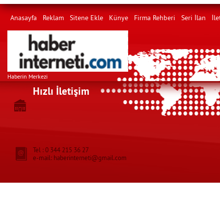
Anasayfa
Reklam
Sitene Ekle
Künye
Firma Rehberi
Seri İlan
İle
Haberin Merkezi
Hızlı İletişim
Tel : 0 344 215 36 27
e-mail: haberinterneti@gmail.com