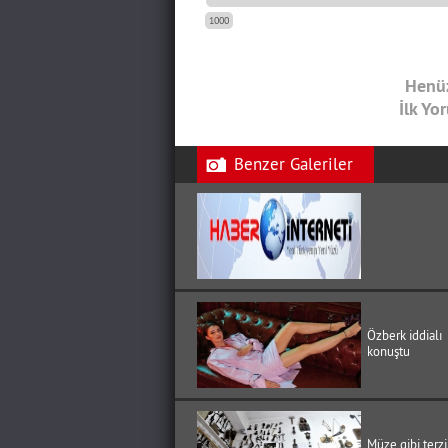
1000
Henüz
İlk Yo
Benzer Galeriler
Özberk iddialı
konuştu
Müze gibi terzi