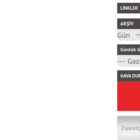
LİNKLER
ARŞİV
Günlük G
HAVA DU
Ziyaretç