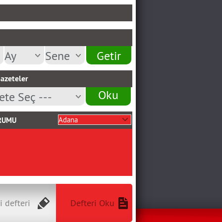
azeteler
Oku
RUMU
i defteri
Defteri Oku