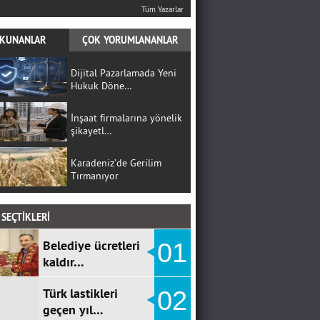
Tüm Yazarlar
KUNANLAR
ÇOK YORUMLANANLAR
Dijital Pazarlamada Yeni
Hukuk Döne…
İnşaat firmalarına yönelik
şikayetl…
Karadeniz’de Gerilim
Tırmanıyor
SEÇTİKLERİ
Belediye ücretleri
01
kaldır…
Türk lastikleri
02
geçen yıl…