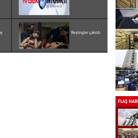
ay
Reytingler çakıldı
FLAŞ HAB