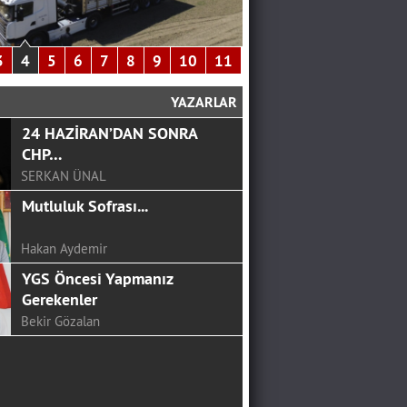
Yüzleşsek Mi Artık
Ali Eskalen
NEREYE KADAR!
3
4
5
6
7
8
9
10
11
YAZARLAR
Ali Osman Aslantürk
24 HAZİRAN’DAN SONRA
CHP…
SERKAN ÜNAL
Mutluluk Sofrası...
Hakan Aydemir
YGS Öncesi Yapmanız
Gerekenler
Bekir Gözalan