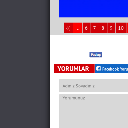
...
6
7
8
9
10
YORUMLAR
Facebook Yoru