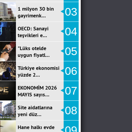
1 milyon 30 bin
03
gayrimenk…
OECD: Sanayi
04
teşvikleri e…
"Lüks otelde
05
uygun fiyatl…
Türkiye ekonomisi
06
yüzde 2…
EKONOMİM 2026
07
MAYIS sayıs…
Site aidatlarına
08
yeni düz…
Hane halkı evde
09