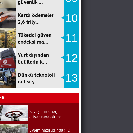
güvenlik …
Kartlı ödemeler
10
2,6 trily…
Tüketici güven
11
endeksi ma…
Yurt dışından
12
ödüllerin k…
Dünkü teknoloji
13
rallisi y…
ER
Savaşı'nın enerji
altyapısına olums…
Eylem hazırlığındaki 2