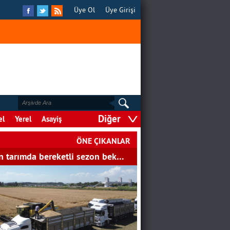
Üye Ol
Üye Girişi
Diğer
el
Yerel
Asayiş
GÖRGEL, TOPTAŞ VE OKAY?
ÖNE ÇIKANLAR
 tarımda bereketli sezon bek…
F.ALPER GÜLTEPE
COVİD-19 SÜRECİNDE
ÇOCUKLA İLETİŞİM
Şule Hasıl
Deprem Gerçeği İle