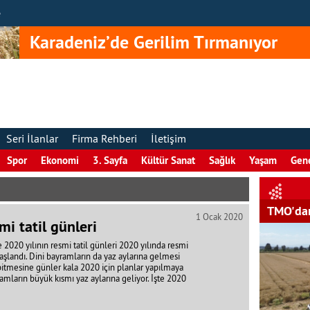
e
Karadeniz’de Gerilim Tırmanıyor
Seri İlanlar
Firma Rehberi
İletişim
Spor
Ekonomi
3. Sayfa
Kültür Sanat
Sağlık
Yaşam
Gen
TMO'dan
1 Ocak 2020
mi tatil günleri
 2020 yılının resmi tatil günleri 2020 yılında resmi
aşlandı. Dini bayramların da yaz aylarına gelmesi
n bitmesine günler kala 2020 için planlar yapılmaya
ramların büyük kısmı yaz aylarına geliyor. İşte 2020