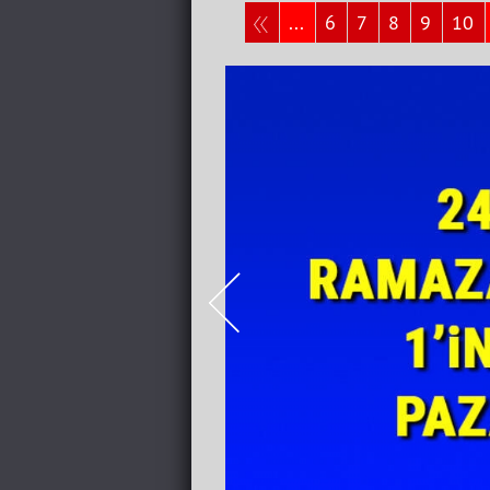
...
6
7
8
9
10