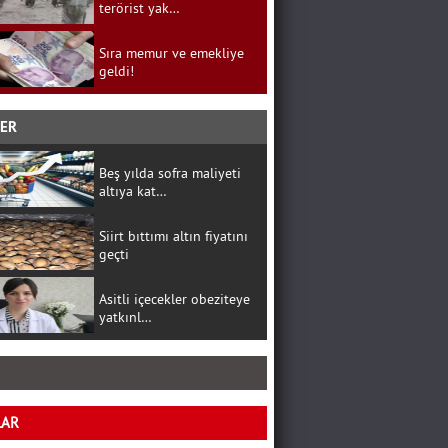
terörist yak…
Sıra memur ve emekliye
geldi!
BER
Beş yılda sofra maliyeti
altıya kat…
Siirt bıttımı altın fiyatını
geçti
Asitli içecekler obeziteye
yatkınl…
LAR