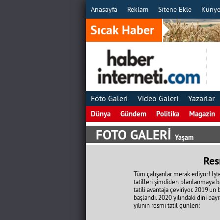
Anasayfa
Reklam
Sitene Ekle
Küny
Sıcak Haber
Foto Galeri
Video Galeri
Yazarlar
Dünya
Gündem
Politika
Magazin
FOTO GALERİ
Yaşam
Res
Tüm çalışanlar merak ediyor! İşte
tatilleri şimdiden planlanmaya b
tatili avantaja çeviriyor. 2019'u
başlandı. 2020 yılındaki dini bay
yılının resmi tatil günleri: