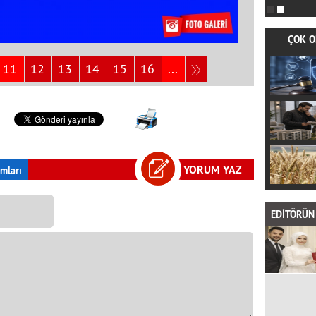
ÇOK O
11
12
13
14
15
16
...
YORUM YAZ
mları
EDİTÖRÜN 